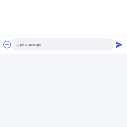
Photo
Video Call
Audio Call