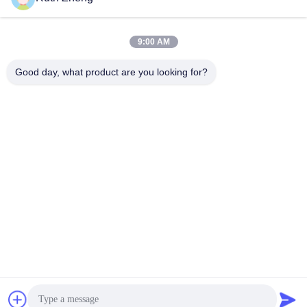
9:00 AM
Good day, what product are you looking for?
GUANGDONG SHANAN TECHNOLOGY
CO.,LTD
leon@shanantechnology.com
86--13215377368
2 / एफ, भवन 1, पंक्ति 1, शिजिंग इंडस्ट्रीज़ जोन, संगयुआन, डोंगचेंग सेंट,
डोंगगुआन, गुआंग्डोंग, चीन (मुख्यभूमि)
चीन अच्छी गुणवत्ता खाद्य धातु डिटेक्टर देने वाला। कॉपीराइट © 2018-2026
GUANGDONG SHANAN TECHNOLOGY CO.,LTD . सर्वाधिकार
सुरक्षित।