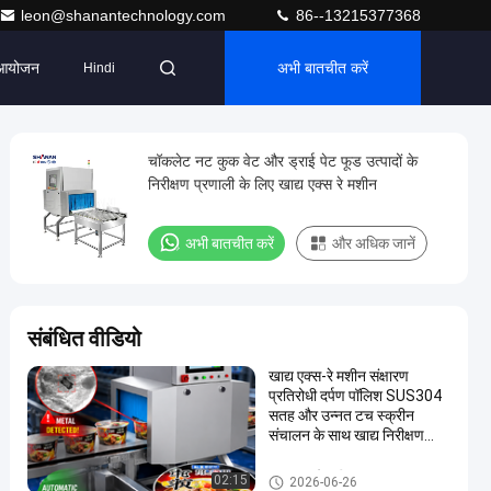
leon@shanantechnology.com
86--13215377368
आयोजन
अभी बातचीत करें
Hindi
चॉकलेट नट कुक वेट और ड्राई पेट फूड उत्पादों के
निरीक्षण प्रणाली के लिए खाद्य एक्स रे मशीन
अभी बातचीत करें
और अधिक जानें
संबंधित वीडियो
खाद्य एक्स-रे मशीन संक्षारण
प्रतिरोधी दर्पण पॉलिश SUS304
सतह और उन्नत टच स्क्रीन
संचालन के साथ खाद्य निरीक्षण
प्रदान करता है
खाद्य एक्स रे मशीन
02:15
2026-06-26