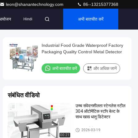
leon@shanantechnology.com
86--13215377368
आयोजन
अभी बातचीत करें
Hindi
Industrial Food Grade Waterproof Factory
Packaging Quality Control Metal Detector
अभी बातचीत करें
और अधिक जानें
संबंधित वीडियो
उच्च संवेदनशीलता स्टेनलेस स्टील
304 ऑटोमैटिक स्टॉप बेल्ट के
साथ खाद्य धातु डिटेक्टर
खाद्य धातु डिटेक्टर
2026-03-19
00:21