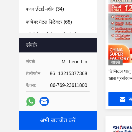
वजन छँटाई मशीन
(34)
कन्वेयर मेटल डिटेक्टर
(68)
कॉम्बो मेटल डिटेक्टर और चेकवेइगर
(41)
संपर्क
टैबलेट मेटल सेपरेटर
(96)
संपर्क:
Mr. Leon Lin
वीडियो
डिजिटल धातु ड
टेलीफोन:
86--13215377368
खाद्य प्रसंस्क
फैक्स:
86-769-23611800
सर
अभी बातचीत करें