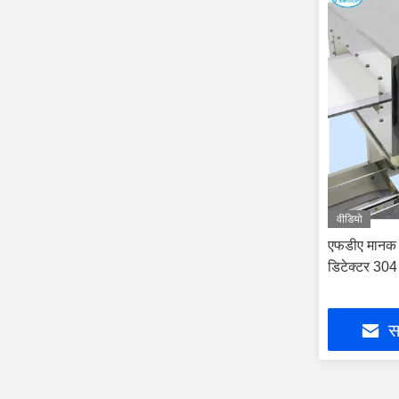
वीडियो
एफडीए मानक ऑट
डिटेक्टर 304 
सर