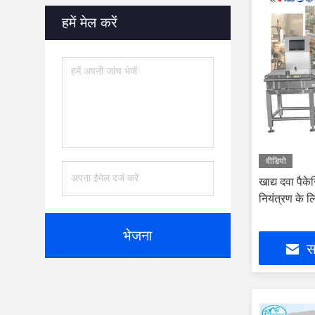
हमें मेल करें
वीडियो
खाद्य दवा पैके
नियंत्रण के ल
भेजना
सर