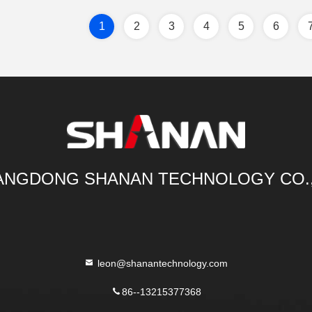
1
2
3
4
5
6
NGDONG SHANAN TECHNOLOGY CO.
leon@shanantechnology.com
86--13215377368