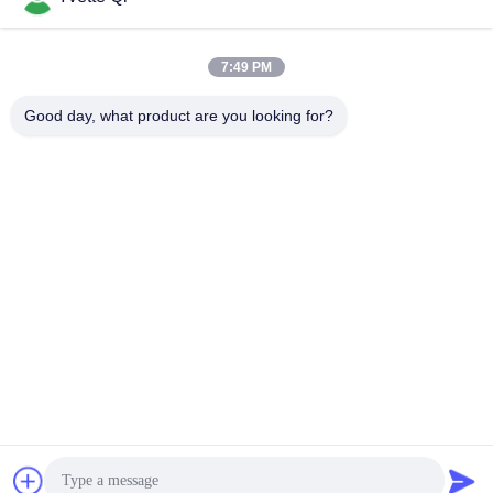
7:49 PM
Good day, what product are you looking for?
GUANGDONG SHANAN TECHNOLOGY
CO.,LTD
leon@shanantechnology.com
86--13215377368
2 / एफ, भवन 1, पंक्ति 1, शिजिंग इंडस्ट्रीज़ जोन, संगयुआन, डोंगचेंग सेंट,
डोंगगुआन, गुआंग्डोंग, चीन (मुख्यभूमि)
चीन अच्छी गुणवत्ता खाद्य धातु डिटेक्टर देने वाला। कॉपीराइट © 2018-2026
GUANGDONG SHANAN TECHNOLOGY CO.,LTD . सर्वाधिकार
सुरक्षित।