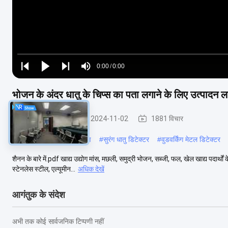
Loaded
:
0%
0:00
/
0:00
Play
Play
Play
Mute
Current
Duration
next
next
भोजन के अंदर धातु के चिप्स का पता लगाने के लिए उत्पादन ल
Time
खाद्य धातु डिटेक्टर
2024-11-02
1881 विचार
#
धातु का पता लगाने के उपकरण
#
सुरंग धातु डिटेक्टर
#
वुडवर्किंग मेटल डिटेक्टर
शैनन के बारे में.pdf खाद्य उद्योग मांस, मछली, समुद्री भोजन, सब्जी, फल, खेल खाद्य पदार्थों
स्टेनलेस स्टील, एल्यूमीन...
अधिक देखें
आगंतुक के संदेश
अभी तक कोई सार्वजनिक टिप्पणी नहीं