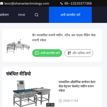
leon@shanantechnology.com
86--13215377368
आयोजन
अभी बातचीत करें
Hindi
बैग स्वचालित वजनी मशीन, स्टैंड अप पाउच पैकिंग चेक
वजनी स्केल
अभी बातचीत करें
और अधिक जानें
संबंधित वीडियो
स्वचालित औद्योगिक कन्वेयर बेल्ट
चेक वेइजर चेकवेट मशीन वजन
स्केल
स्वचालित जांच वजनी
2025-11-04
00:58