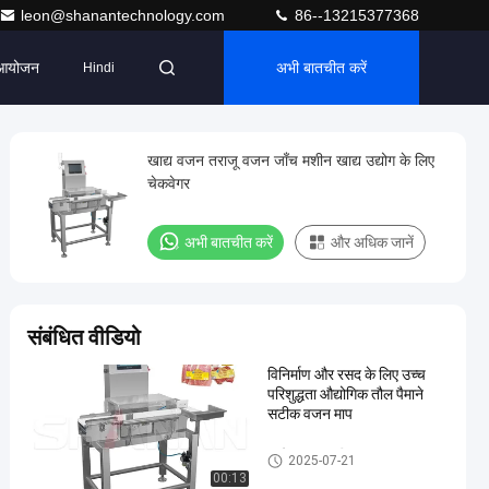
leon@shanantechnology.com
86--13215377368
आयोजन
अभी बातचीत करें
Hindi
खाद्य वजन तराजू वजन जाँच मशीन खाद्य उद्योग के लिए
चेकवेगर
अभी बातचीत करें
और अधिक जानें
संबंधित वीडियो
विनिर्माण और रसद के लिए उच्च
परिशुद्धता औद्योगिक तौल पैमाने
सटीक वजन माप
कन्वेयर वजन परीक्षक
2025-07-21
00:13