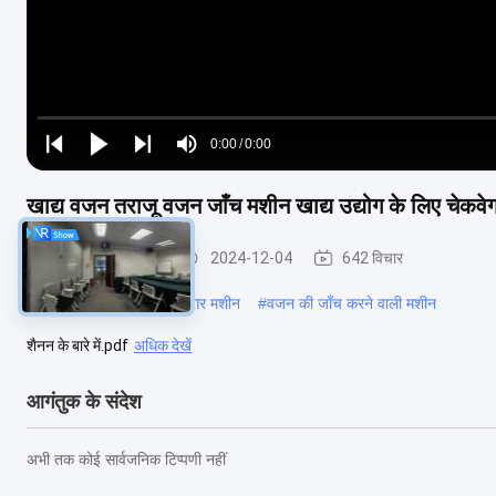
Loaded
:
0%
0:00
/
0:00
Play
Play
Play
Mute
Current
Duration
next
next
खाद्य वजन तराजू वजन जाँच मशीन खाद्य उद्योग के लिए चेकवे
Time
कन्वेयर वजन परीक्षक
2024-12-04
642 विचार
#
डायनेमिक चेकवेगर
#
चेकवेगर मशीन
#
वजन की जाँच करने वाली मशीन
शैनन के बारे में.pdf
अधिक देखें
आगंतुक के संदेश
अभी तक कोई सार्वजनिक टिप्पणी नहीं