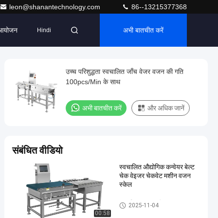
leon@shanantechnology.com
86--13215377368
आयोजन
अभी बातचीत करें
Hindi
उच्च परिशुद्धता स्वचालित जाँच वेजर वजन की गति
100pcs/Min के साथ
अभी बातचीत करें
और अधिक जानें
संबंधित वीडियो
स्वचालित औद्योगिक कन्वेयर बेल्ट
चेक वेइजर चेकवेट मशीन वजन
स्केल
स्वचालित जांच वजनी
2025-11-04
00:58