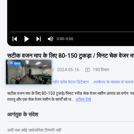
Loaded
:
0%
0:00
/
0:00
Play
Play
Play
Mute
Current
Duration
next
next
सटीक वजन माप के लिए 80-150 टुकड़ा / मिनट चेक वेजर 
Time
स्वचालित जांच वजनी
2024-05-16
190 विचार
#
सुरक्षा गार्ड मेटल डिटेक्टर
#
डोर फ्रेम मेटल डिटेक्टर
#
स्कैनर के माध्यम से चलना
सटीक वजन माप के लिए 80-150 टुकड़े/मिनट स्पीड चेक वेजर मशीन उत्पाद का वर्णन: स्व
तराजू और एक चेक वेजर मशीन के कार्यों को ज...
अधिक देखें
आगंतुक के संदेश
अभी तक कोई सार्वजनिक टिप्पणी नहीं