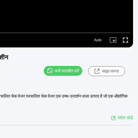
Auto
Picture-
Fullscre
in-
Picture
मशीन
अभी बातचीत करें
साझा करना
चालित चेक वेजर स्वचालित चेक वेजर एक उच्च-प्रदर्शन वाला उत्पाद है जो एक औद्योगिक
संदेश छोड़ें