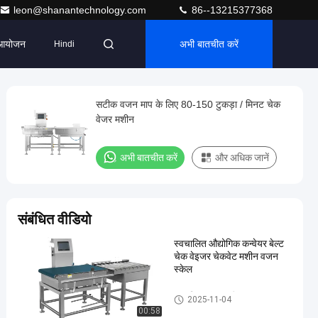
leon@shanantechnology.com
86--13215377368
आयोजन
अभी बातचीत करें
Hindi
सटीक वजन माप के लिए 80-150 टुकड़ा / मिनट चेक
वेजर मशीन
अभी बातचीत करें
और अधिक जानें
संबंधित वीडियो
स्वचालित औद्योगिक कन्वेयर बेल्ट
चेक वेइजर चेकवेट मशीन वजन
स्केल
स्वचालित जांच वजनी
2025-11-04
00:58