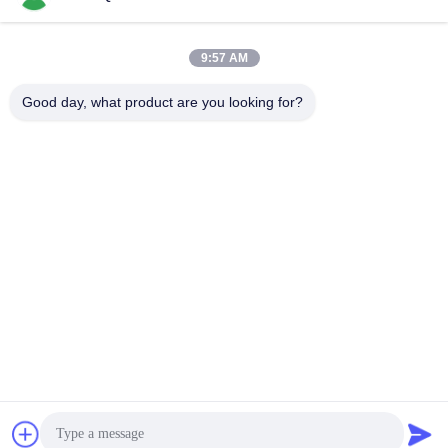
9:57 AM
Good day, what product are you looking for?
GUANGDONG SHANAN TECHNOLOGY
CO.,LTD
leon@shanantechnology.com
86--13215377368
2 / एफ, भवन 1, पंक्ति 1, शिजिंग इंडस्ट्रीज़ जोन, संगयुआन, डोंगचेंग सेंट,
डोंगगुआन, गुआंग्डोंग, चीन (मुख्यभूमि)
चीन अच्छी गुणवत्ता खाद्य धातु डिटेक्टर देने वाला। कॉपीराइट © 2018-2026
GUANGDONG SHANAN TECHNOLOGY CO.,LTD . सर्वाधिकार
सुरक्षित।