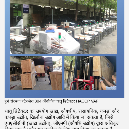
पूर्ण संरचना स्टेनलेस 304 औद्योगिक धातु डिटेक्टर HACCP VAF
धातु डिटेक्टर का उपयोग खाद्य, औषधीय, रासायनिक, कपड़ा और
कपड़ा उद्योग, खिलौना उद्योग आदि में किया जा सकता है, जिसे
एचएसीसीपी (खाद्य उद्योग), जीएमपी (औषधि उद्योग) द्वारा अधिकृत