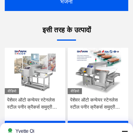
भेजना
इसी तरह के उत्पादों
वीडियो
वीडियो
पेशेवर ऑटो कन्वेयर स्टेनलेस
खाद्य सुरक्षा के लिए स्वचालित
स्टील पनीर क्रैकर्स समुद्री
उपकरण गुणवत्ता और अनुपालन
भोजन ग्रेड दूध बिस्किट मांस
सुनिश्चित करने वाले उन्नत धातु
खाद्य धातु डिटेक्टर सीई प्रमाणित
डिटेक्टर उपकरण
सर्वोत्तम मूल्य प्राप्त करें
सर्वोत्तम मूल्य प्राप्त करें
Yvette Qi