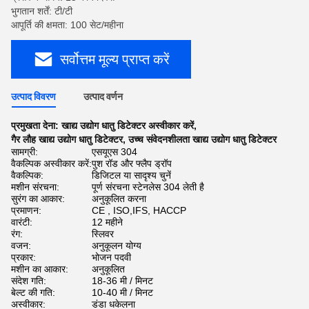
भुगतान शर्तें: टी/टी
आपूर्ति की क्षमता: 100 सेट/महीना
सर्वोत्तम मूल्य प्राप्त करें
उत्पाद विवरण
उत्पाद वर्णन
प्रमुखता देना:
खाद्य उद्योग धातु डिटेक्टर अस्वीकार करें
,
गैर लौह खाद्य उद्योग धातु डिटेक्टर
,
उच्च संवेदनशीलता खाद्य उद्योग धातु डिटेक्टर
सामग्री:
एसयूएस 304
वैकल्पिक अस्वीकार करें:
पुश रॉड और फ्लैप ड्रॉप
वैकल्पिक:
डिजिटल या सादृश्य चुनें
मशीन संरचना:
पूर्ण संरचना स्टेनलेस 304 लेती है
सुरंग का आकार:
अनुकूलित करना
प्रमाणन:
CE , ISO,IFS, HACCP
वारंटी:
12 महीने
रंग:
स्लिवर
वजन:
अनुकूलन योग्य
प्रकार:
भोजन पदवी
मशीन का आकार:
अनुकूलित
संदेश गति:
18-36 मी / मिनट
बेल्ट की गति:
10-40 मी / मिनट
अस्वीकार:
डंडा धकेलना