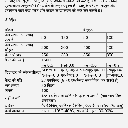
वीएमएफ श्रृंखला धातु डिटेक्टर उपकरण लकड़ी की कटाई, देखा मिल या लकड़ी
प्रसंस्करण अनुप्रयोगों में उपयोग के लिए उपयुक्त हैं। धातु के स्टेपल, नाखून और
समावेशन महंगे देखा ब्लेड और काटने के उपकरण को नष्ट कर सकते हैं।
विनिर्देशः
मॉडल
वीएएफ
पता लगाए गए उत्पाद
80
120
80
100
ऊंचाई
पता लगाए गए उत्पाद
300
300
400
400
चौड़ाई
बेल्ट चौड़ाई
250
250
350
350
बेल्ट की लंबाई
1500
Fef0.5
FeF0.8
FeF0.6
FeF0.7
SUSf1.0
एसयूएसएफ1.5
एसयूएसएफ1.0
एसयूएसएफ1.2
डिटेक्टर की संवेदनशीलता
N-FeF0.8
एन-फेफ1.0
N-FeF0.8
एन-फेफ1.0
बेल्ट की गति
27 एम/मिनट (5-40 एम/मिनट समायोजित कर सकते हैं)
भार क्षमता
20 किलो
गिनती
100
बेल्ट बंद के साथ ध्वनि और प्रकाश अलार्म ;(जब स्वचालित अस्व
राहों से बचें
अस्वीकार)
आवेदन
गैर पैकेजिंग, प्लास्टिक पैकेजिंग, पेपर बैग या बॉक्स (गैर धातु) उत
कार्य वातावरण
तापमान -10°C-40°C, सापेक्ष विनम्रता 30-90%