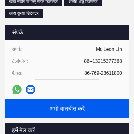
खाद्य उद्योग के लिए मेटल डिटेक्टर
अलौह धातु डिटेक्टर
खाद्य सुरक्षा डिटेक्टर
संपर्क
संपर्क:
Mr. Leon Lin
टेलीफोन:
86--13215377368
फैक्स:
86-769-23611800
अभी बातचीत करें
हमें मेल करें