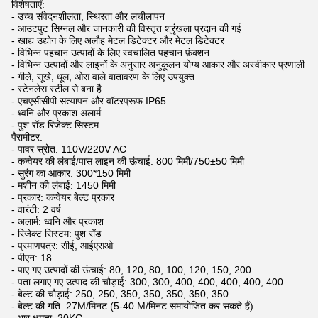
विशेषताएँ:
- उच्च संवेदनशीलता, स्थिरता और लचीलापन
- आउटपुट सिग्नल और जानकारी की विस्तृत श्रृंखला प्रदान की गई
- खाद्य उद्योग के लिए अलौह मेटल डिटेक्टर और मेटल डिटेक्टर
- विभिन्न पहचान उत्पादों के लिए स्वचालित पहचान फ़ंक्शन
- विभिन्न उत्पादों और लाइनों के अनुसार अनुकूलन योग्य आकार और अस्वीकार प्रणाली
- गीले, सूखे, धूल, ओस वाले वातावरण के लिए उपयुक्त
- स्टेनलेस स्टील से बना है
- एचएसीसीपी सत्यापन और वॉटरप्रूफ IP65
- ध्वनि और प्रकाश अलार्म
- पुश रॉड रिजेक्ट सिस्टम
पैरामीटर:
- पावर स्रोत: 110V/220V AC
- कन्वेयर की लंबाई/पास लाइन की ऊंचाई: 800 मिमी/750±50 मिमी
- सुरंग का आकार: 300*150 मिमी
- मशीन की लंबाई: 1450 मिमी
- प्रकार: कन्वेयर बेल्ट प्रकार
- वारंटी: 2 वर्ष
- अलार्म: ध्वनि और प्रकाश
- रिजेक्ट सिस्टम: पुश रॉड
- प्रमाणपत्र: सीई, आईएसओ
- पीएन: 18
- पाए गए उत्पादों की ऊंचाई: 80, 120, 80, 100, 120, 150, 200
- पता लगाए गए उत्पाद की चौड़ाई: 300, 300, 400, 400, 400, 400, 400
- बेल्ट की चौड़ाई: 250, 250, 350, 350, 350, 350, 350
- बेल्ट की गति: 27M/मिनट (5-40 M/मिनट समायोजित कर सकते हैं)