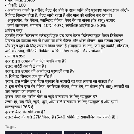
- भार क्षमता: 20KG
- गिनती: 100
- अस्वीकार करने के तरीके: बेल्ट बंद होने के साथ ध्वनि और प्रकाश अलार्म;(जब ऑटो-
रिजेक्ट सिस्टम होता है, बेल्ट जारी रहता है और माल को खारिज कर देता है)
- अनुप्रयोग: गैर-पैकेज, प्लास्टिक पैकेज, पेपर बैग या बॉक्स (गैर-धातु) उत्पाद
- कार्य वातावरण: तापमान -10℃-40℃, सापेक्षिक आर्द्रता 30-90%
आवेदन पत्र:
एफडीए मेटल डिटेक्शन स्टैंडर्ड्स/फूड एंड ड्रग मेटल डिटेक्टर/फूड मेटल डिटेक्शन
सिस्टम का व्यापक रूप से मध्यम या छोटे पैकेज और थोक भोजन, दवा उत्पाद लाइनों
और बहुत कुछ के लिए उपयोग किया जाता है।उदाहरण के लिए, जमे हुए पकौड़े, मीटबॉल,
जलीय उत्पाद, सैनिटरी नैपकिन, चाफिंग डिश सामग्री, तैयार भोजन।
सामान्य प्रश्न:
प्रश्न: इस उत्पाद की वारंटी अवधि क्या है?
उत्तर: वारंटी अवधि 2 वर्ष है।
प्रश्न: इस उत्पाद की अस्वीकृत प्रणाली क्या है?
ए: रिजेक्ट सिस्टम एक पुश रॉड है।
प्रश्न: इस मशीन द्वारा किस प्रकार के उत्पादों का पता लगाया जा सकता है?
ए: इस मशीन द्वारा गैर-पैकेज, प्लास्टिक पैकेज, पेपर बैग, या बॉक्स (गैर-धातु) उत्पादों का
पता लगाया जा सकता है।
प्रश्न: क्या यह मशीन गीले या सूखे वातावरण के लिए उपयुक्त है?
उत्तर: हां, यह गीले, सूखे, धूल, ओस वाले वातावरण के लिए उपयुक्त है और इसमें
वाटरप्रूफ IP65 है।
प्रश्न: बेल्ट की गति क्या है?
उत्तर: बेल्ट की गति 27M/मिनट है (5-40 M/मिनट समायोजित कर सकते हैं)।
Tags: