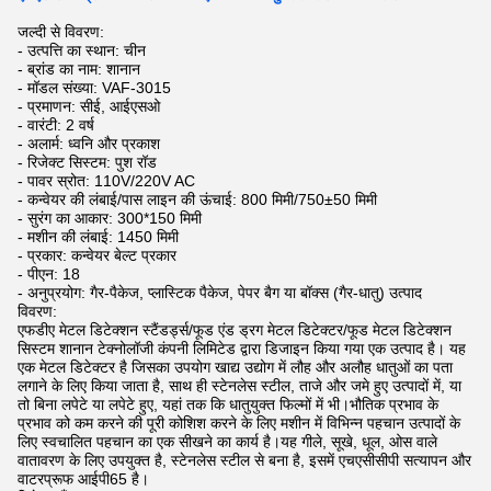
जल्दी से विवरण:
- उत्पत्ति का स्थान: चीन
- ब्रांड का नाम: शानान
- मॉडल संख्या: VAF-3015
- प्रमाणन: सीई, आईएसओ
- वारंटी: 2 वर्ष
- अलार्म: ध्वनि और प्रकाश
- रिजेक्ट सिस्टम: पुश रॉड
- पावर स्रोत: 110V/220V AC
- कन्वेयर की लंबाई/पास लाइन की ऊंचाई: 800 मिमी/750±50 मिमी
- सुरंग का आकार: 300*150 मिमी
- मशीन की लंबाई: 1450 मिमी
- प्रकार: कन्वेयर बेल्ट प्रकार
- पीएन: 18
- अनुप्रयोग: गैर-पैकेज, प्लास्टिक पैकेज, पेपर बैग या बॉक्स (गैर-धातु) उत्पाद
विवरण:
एफडीए मेटल डिटेक्शन स्टैंडर्ड्स/फूड एंड ड्रग मेटल डिटेक्टर/फूड मेटल डिटेक्शन
सिस्टम शानान टेक्नोलॉजी कंपनी लिमिटेड द्वारा डिजाइन किया गया एक उत्पाद है। यह
एक मेटल डिटेक्टर है जिसका उपयोग खाद्य उद्योग में लौह और अलौह धातुओं का पता
लगाने के लिए किया जाता है, साथ ही स्टेनलेस स्टील, ताजे और जमे हुए उत्पादों में, या
तो बिना लपेटे या लपेटे हुए, यहां तक ​​कि धातुयुक्त फिल्मों में भी।भौतिक प्रभाव के
प्रभाव को कम करने की पूरी कोशिश करने के लिए मशीन में विभिन्न पहचान उत्पादों के
लिए स्वचालित पहचान का एक सीखने का कार्य है।यह गीले, सूखे, धूल, ओस वाले
वातावरण के लिए उपयुक्त है, स्टेनलेस स्टील से बना है, इसमें एचएसीसीपी सत्यापन और
वाटरप्रूफ आईपी65 है।