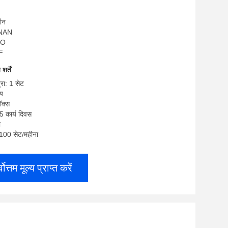
चीन
ANAN
SO
AF
र्तें
्रा: 1 सेट
्य
ॉक्स
5 कार्य दिवस
ी
: 100 सेट/महीना
्वोत्तम मूल्य प्राप्त करें