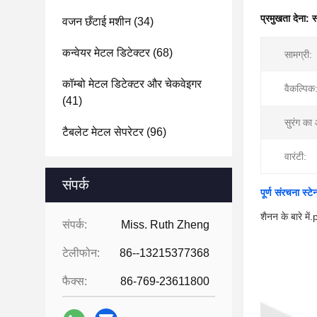
प्रमुखता देना:
स
वजन छँटाई मशीन
(34)
कन्वेयर मेटल डिटेक्टर
(68)
सामग्री:
कॉम्बो मेटल डिटेक्टर और चेकवेइगर
वैकल्पिक
(41)
सुरंग का
टैबलेट मेटल सेपरेटर
(96)
वारंटी:
संपर्क
पूर्ण संरचना 
शैनन के बारे में.
संपर्क:
Miss. Ruth Zheng
टेलीफोन:
86--13215377368
फैक्स:
86-769-23611800