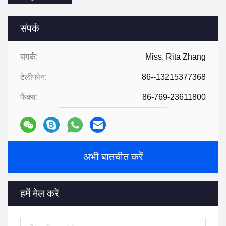
संपर्क
संपर्क:
Miss. Rita Zhang
टेलीफोन:
86--13215377368
फैक्स:
86-769-23611800
अभी बातचीत करें
हमें मेल करें