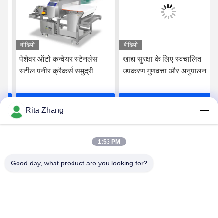
वीडियो
वीडियो
पेशेवर ऑटो कन्वेयर स्टेनलेस
खाद्य सुरक्षा के लिए स्वचालित
स्टील पनीर क्रैकर्स समुद्री
उपकरण गुणवत्ता और अनुपालन
भोजन ग्रेड दूध बिस्किट मांस
सुनिश्चित करने वाले उन्नत धातु
खाद्य धातु डिटेक्टर सीई प्रमाणित
डिटेक्टर उपकरण
सर्वोत्तम मूल्य प्राप्त करें
सर्वोत्तम मूल्य प्राप्त करें
Rita Zhang
1:53 PM
Good day, what product are you looking for?
GUANGDONG SHANAN TECHNOLOGY
CO.,LTD
leon@shanantechnology.com