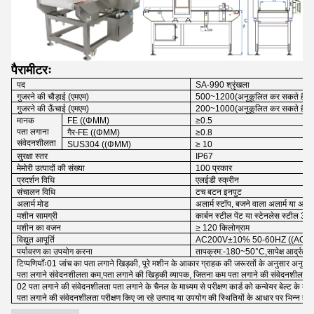
पैरामीटरः
पद
SA-990 श्रृंखला
गुजरने की चौड़ाई (एमएम)
500
~
1200
(
अनुकूलित कर सकते हैं
)
गुजरने की ऊँचाई (एमएम)
200
~
1000
(
अनुकूलित कर सकते हैं
)
मानक
FE ((ΦMM)
≥0.5
पता लगाना
गैर-FE ((ΦMM)
≥0.8
संवेदनशीलता
SUS304 ((ΦMM)
≥ 10
सुरक्षा स्तर
IP67
मेमोरी उत्पादों की संख्या
100 प्रकार
प्रदर्शन विधि
एलईडी स्क्रीन
संचालन विधि
टच बटन इनपुट
अलार्म मोड
अलार्म स्टॉप, बजने वाला अलार्म या अस्व
मशीन सामग्री
कार्बन स्टील पेंट या स्टेनलेस स्टील 30
मशीन का वजन
≥ 120 किलोग्राम
विद्युत आपूर्ति
AC200V±10% 50-60HZ ((AC110V
पर्यावरण का उपयोग करना
तापक्रम
:
-180
~
50
°C
,
सापेक्ष आर्द्रता
:
टिप्पणियाँः01 जांच का पता लगाने खिड़की, पूरे मशीन के आकार ग्राहक की जरूरतों के अनुसार अनुक
पता लगाने संवेदनशीलता कम,पता लगाने की खिड़की व्यापक, जितना कम पता लगाने की संवेदनशीलता 
02 पता लगाने की संवेदनशीलता पता लगाने के चैनल के माध्यम से परीक्षण कार्ड को कन्वेयर बेल्ट के कें
पता लगाने की संवेदनशीलता परीक्षण किए जा रहे उत्पाद या उपयोग की स्थितियों के आधार पर भिन्न होगी