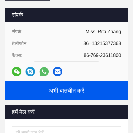
संपर्क
संपर्क:
Miss. Rita Zhang
टेलीफोन:
86--13215377368
फैक्स:
86-769-23611800
अभी बातचीत करें
हमें मेल करें