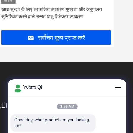
वीडियो
वीडि
सीई प्रमाणित कन्वेयर प्रकार धातु डिटेक्टर मांस कैंडी डेसर्ट धातु
स्टेन
डिटेक्टर संवेदनशीलता खाद्य उद्योग
मशीन 
सर्वोत्तम मूल्य प्राप्त करें
Yvette Qi
,LTD
3:55 AM
Good day, what product are you looking 
त्वरित सम्पक
for?