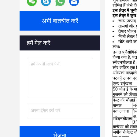
सुविधाजनक खाद्य प
शामिल हैं जैसे 
इस क्षेत्र में चुनौ
इस क्षेत्र में कुछ
अभी बातचीत करें
खाद्य उत्पा
ताजगी और गु
तैयार भोजन 
निजी लेबल वि
छोटे भागों क
हमें मेल करें
लाभः
उन्नत प्रौद्योग
किया गया है, पत
संवेदनशीलता है
कोर सर्किट एक स
अमेरिका माइक्रो
घटक] उन्नत प्रस
एसए श्रृंखला
50 चौड़ाई के मा
गुजरने की ऊँचा
बेल्ट की चौड़ाई
मानक
F
पता लगाना
गै
S
संवेदनशीलता
(
कन्वेयर की लंब
जमीन से बेल्ट 
भेजना