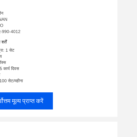
चीन
ANAN
SO
सए-990-4012
र्तें
्रा: 1 सेट
्य
ॉक्स
5 कार्य दिवस
ी
: 100 सेट/महीना
्वोत्तम मूल्य प्राप्त करें