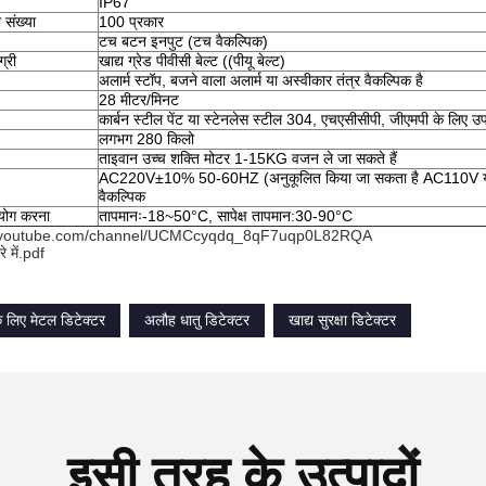
IP67
ी संख्या
100 प्रकार
टच बटन इनपुट (टच वैकल्पिक)
ग्री
खाद्य ग्रेड पीवीसी बेल्ट ((पीयू बेल्ट)
अलार्म स्टॉप, बजने वाला अलार्म या अस्वीकार तंत्र वैकल्पिक है
28 मीटर/मिनट
कार्बन स्टील पेंट या स्टेनलेस स्टील 304, एचएसीसीपी, जीएमपी के लिए उ
लगभग 280 किलो
ताइवान उच्च शक्ति मोटर 1-15KG वजन ले जा सकते हैं
AC220V±10% 50-60HZ (अनुकूलित किया जा सकता है AC110V य
वैकल्पिक
पयोग करना
तापमानः-18~50°C, सापेक्ष तापमान:30-90°C
w.youtube.com/channel/UCMCcyqdq_8qF7uqp0L82RQA
े में.pdf
के लिए मेटल डिटेक्टर
अलौह धातु डिटेक्टर
खाद्य सुरक्षा डिटेक्टर
इसी तरह के उत्पादों