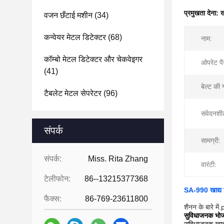
प्रमुखता देना:
ख
वजन छँटाई मशीन
(34)
कन्वेयर मेटल डिटेक्टर
(68)
नाम:
कॉम्बो मेटल डिटेक्टर और चेकवेइगर
ओपरेट प
(41)
बेल्ट की 
टैबलेट मेटल सेपरेटर
(96)
संवेदनशी
संपर्क
सामग्री:
संपर्क:
Miss. Rita Zhang
वारंटी:
टेलीफोन:
86--13215377368
SA-990 खाद्य उ
फैक्स:
86-769-23611800
शैनन के बारे में.
सुविधाजनक भो