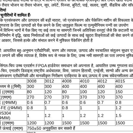
दार्थों/खाद्य पदार्थों के क्षेत्र में विभिन्न प्रकार के अत्यधिक प्रसंस्कृत और तैयार खाद्य पदार्थ
कि तैयार भोजन या तैयार भोजन, सूप, लपेटें, पिज्जा, बुरिटो, पाई, सलाद, सुशी, सैंडविच और स
तियां
 चुनौतियों में शामिल हैंः
द के प्रसंस्करण और उत्पादन की बड़ी मात्रा, जो प्रसंस्करण और पैकेजिंग मशीन की विफलता के
णवत्ता के लिए उत्पादों को पैक करने के लिए धातुकृत फिल्म या एल्यूमीनियम पन्नी का उपयोग
में विभिन्न भागों में पैक किए गए कई तत्व या सामग्री जिनमें अतिरिक्त वस्तुएं जैसे कि कटलरी
निर्माण में वृद्धि, खाद्य निर्माताओं को कई उत्पादों के साथ कई खुदरा विक्रेताओं की सेवा करन
ा आकार, जिससे हल्के और संभाल करने में मुश्किल पैकेजिंग होती है
िकी: आयातित बहु-अनुमान प्रौद्योगिकी, चरण और व्यापक, उत्पाद और स्वचालित संतुलन सुधार प्
ा लगाने की सीमा व्यापक है, विशेष रूप से नमक के लिए, उच्च नमी सामग्री का पता लगाना मुश्किल
।
िंगल-चिप उच्च प्रदर्शन FPGA हार्डवेयर समाधान को अपनाता है, आयातित उच्च गुणवत्ता वाले 
-चिप, एनालॉग डिवाइस,राष्ट्रीय अर्धचालक, विमा, जापान हिताची, एनईसी, सान्यो और अन्य कंप
ंस्करण प्रौद्योगिकी और मानकीकृत निरीक्षण प्रक्रिया के बाद,उत्पाद में उच्च संवेदनशीलता औ
3008
3012
4008
4010
4012
4015
ध्यम से ((मिमी)
300
300
400
400
400
400
ई ((एमएम)
80
120
80
100
120
150
 ((एमएम)
270
270
370
370
370
370
E ((ΦMM)
0.6
0.7
0.6
0.6
0.7
0.8
र-FE ((ΦMM)
0.8
1
0.8
1
1
1.2
US304
1
1.2
1
1.2
1.2
1.5
(ΦMM)
ाई ((एमएम)
1200
1200
1500
1500
1500
1500
की ऊंचाई (एमएम)
750±50 अनुकूलित कर सकते हैं