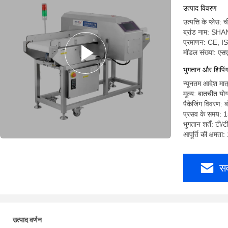
उत्पाद विवरण
उत्पत्ति के प्लेस: 
ब्रांड नाम: SH
प्रमाणन: CE, I
मॉडल संख्या: ए
भुगतान और शिपिंग श
न्यूनतम आदेश मात
मूल्य: बातचीत योग
पैकेजिंग विवरण: ब
प्रसव के समय: 1
भुगतान शर्तें: टी/ट
आपूर्ति की क्षमता
सर
उत्पाद वर्णन