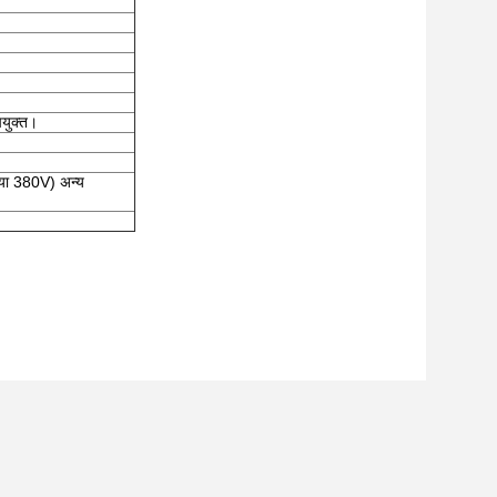
पयुक्त।
ा 380V) अन्य