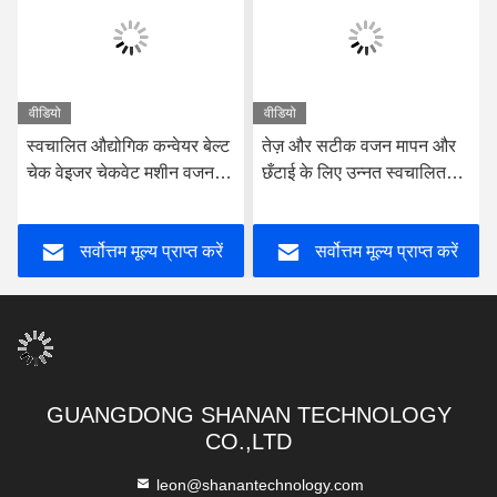
वीडियो
वीडियो
क कन्वेयर बेल्ट
तेज़ और सटीक वजन मापन और
वजन की जाँच के लि
ेट मशीन वजन
छँटाई के लिए उन्नत स्वचालित
अनुकूलित चेक वेजर 
चेक वेइजर
मूल्य प्राप्त करें
सर्वोत्तम मूल्य प्राप्त करें
सर्वोत्तम मूल्य 
GUANGDONG SHANAN TECHNOLOGY
CO.,LTD
leon@shanantechnology.com