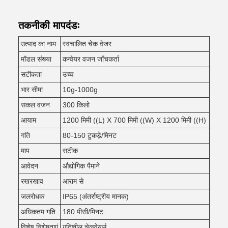
तकनीकी मापदंडः
उत्पाद का नाम
स्वचालित चेक वेजर
मॉडल संख्या
कन्वेयर वजन जाँचकर्ता
सटीकता
उच्च
भार सीमा
10g-1000g
सकल वजन
300 किलो
आयाम
1200 मिमी ((L) X 700 मिमी ((W) X 1200 मिमी ((H)
गति
80-150 टुकड़े/मिनट
माप
सटीक
आवेदन
औद्योगिक पैमाने
रखरखाव
आराम से
जलरोधक
IP65 (अंतर्राष्ट्रीय मानक)
अधिकतम गति
180 पीसी/मिनट
विशेष विशेषताएं
गतिशील चेकवेयर्स