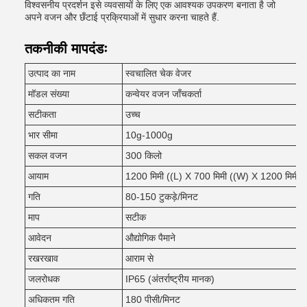
विश्वसनीय प्रदर्शन इसे व्यवसायों के लिए एक आवश्यक उपकरण बनाता है जो
अपने वजन और छँटाई प्रक्रियाओं में सुधार करना चाहते हैं.
तकनीकी मापदंडः
उत्पाद का नाम
स्वचालित चेक वेजर
मॉडल संख्या
कन्वेयर वजन जाँचकर्ता
सटीकता
उच्च
भार सीमा
10g-1000g
सकल वजन
300 किलो
आयाम
1200 मिमी ((L) X 700 मिमी ((W) X 1200 मिमी (
गति
80-150 टुकड़े/मिनट
माप
सटीक
आवेदन
औद्योगिक पैमाने
रखरखाव
आराम से
जलरोधक
IP65 (अंतर्राष्ट्रीय मानक)
अधिकतम गति
180 पीसी/मिनट