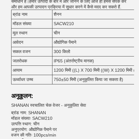
समाधान है।हमारे उत्पादों के बारे में और जानने के लिए आज ही हमसे संपर्क करें
और हम आपकी उत्पादन प्रक्रिया में सुधार करने में कैसे मदद कर सकते हैं.
ब्रांड नाम
शैनन
मॉडल संख्या
SACW210
मूल स्थान
चीन
आवेदन
औद्योगिक पैमाने
सकल वजन
300 किलो
जलरोधक
IP65 (अंतर्राष्ट्रीय मानक)
आयाम
1200 मिमी ((L) X 700 मिमी ((W) X 1200 मिमी ((
ऊर्ध्वाधर उच्च
750±50 मिमी (अनुकूलित किया जा सकता है)
अनुकूलन:
SHANAN स्वचालित चेक वेजर - अनुकूलित सेवा
ब्रांड नाम: SHANAN
मॉडल संख्याः SACW210
उत्पत्ति स्थान: चीन
अनुप्रयोग: औद्योगिक पैमाने पर
वजन की गतिः 100pcs/min