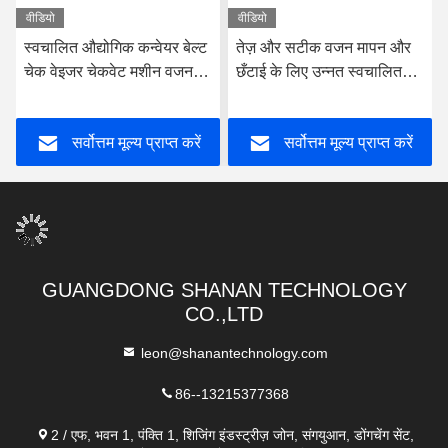
वीडियो
वीडियो
स्वचालित औद्योगिक कन्वेयर बेल्ट
तेज़ और सटीक वजन मापन और
चेक वेइजर चेकवेट मशीन वजन
छँटाई के लिए उन्नत स्वचालित
स्केल
चेक वेइजर
सर्वोत्तम मूल्य प्राप्त करें
सर्वोत्तम मूल्य प्राप्त करें
GUANGDONG SHANAN TECHNOLOGY
CO.,LTD
leon@shanantechnology.com
86--13215377368
2 / एफ, भवन 1, पंक्ति 1, शिजिंग इंडस्ट्रीज़ जोन, संगयुआन, डोंगचेंग सेंट,