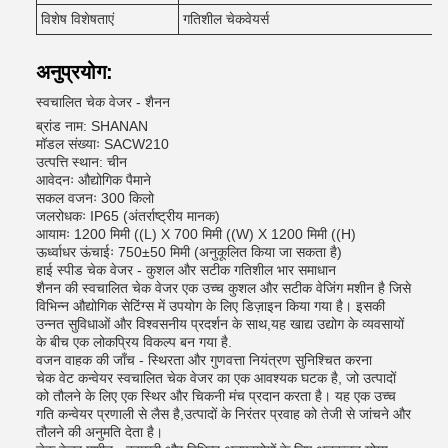
विशेष विशेषताएं
गतिशील चेकवेयर्स
अनुप्रयोग:
स्वचालित चेक वेजर - शैनन
ब्रांड नाम: SHANAN
मॉडल संख्याः SACW210
उत्पत्ति स्थान: चीन
आवेदनः औद्योगिक पैमाने
सकल वजनः 300 किलो
जलरोधकः IP65 (अंतर्राष्ट्रीय मानक)
आयामः 1200 मिमी ((L) X 700 मिमी ((W) X 1200 मिमी ((H)
ऊर्ध्वाधर ऊंचाईः 750±50 मिमी (अनुकूलित किया जा सकता है)
हाई स्पीड चेक वेजर - कुशल और सटीक गतिशील भार समाधान
शैनन की स्वचालित चेक वेजर एक उच्च कुशल और सटीक वेजिंग मशीन है जिसे
विभिन्न औद्योगिक सेटिंग्स में उपयोग के लिए डिज़ाइन किया गया है। इसकी
उन्नत सुविधाओं और विश्वसनीय प्रदर्शन के साथ,यह खाद्य उद्योग के व्यवसायों
के बीच एक लोकप्रिय विकल्प बन गया है.
वजन वाहक की जाँच - स्थिरता और गुणवत्ता नियंत्रण सुनिश्चित करना
चेक वेट कन्वेयर स्वचालित चेक वेजर का एक आवश्यक घटक है, जो उत्पादों
को तौलने के लिए एक स्थिर और चिकनी मंच प्रदान करता है। यह एक उच्च
गति कन्वेयर प्रणाली से लैस है,उत्पादों के निरंतर प्रवाह को तेजी से जांचने और
तौलने की अनुमति देता है।