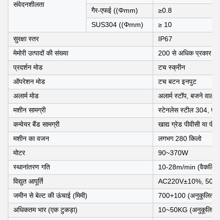
संवेदनशीलता
गैर-एफई ((Φmm)
≥0.8
SUS304 ((Φmm)
≥ 10
सुरक्षा स्तर
IP67
मेमोरी उत्पादों की संख्या
200 से अधिक प्रकार
प्रदर्शन मोड
टच स्क्रीन
ऑपरेशन मोड
टच बटन इनपुट
अलार्म मोड
अलार्म स्टॉप, बजने वाला 
मशीन सामग्री
स्टेनलेस स्टील 304, एच
कन्वेयर बैंड सामग्री
खाद्य ग्रेड पीवीसी या पीयू 
मशीन का वजन
लगभग 280 किलो
मोटर
90~370W
स्थानांतरण गति
10-28m/min (वैकल्पिक
विद्युत आपूर्ति
AC220V±10%, 50-60H
जमीन से बेल्ट की ऊंचाई (मिमी)
700+100 (अनुकूलित कि
अधिकतम भार (एक टुकड़ा)
10~50KG (अनुकूलित कि