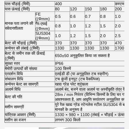
पास चौड़ाई (मिमी)
400
कस्टम गै
पास ऊंचाई (मिमी)
80
120
150
180
200
FE
0.5
0.6
0.7
0.8
1.0
((Φmm)
मानक पता लगाने की
गैर-एफई
0.8
1.0
1.2
1.5
2.0
संवेदनशीलता
((Φmm)
SUS304
1.0
1.2
1.5
2.0
2.5
((Φmm)
बेल्ट की चौड़ाई ((मिमी)
370
370
370
370
470
कन्वेयर की लंबाई ((मिमी)
1330
1330
1330
1330
1700
बेल्ट से जमीन तक की ऊँचाई
650±50 अनुकूलित किया जा सकता है
((मिमी)
सुरक्षा स्तर
IP66
मेमोरी उत्पादों की संख्या
100 किस्में
प्रदर्शन विधि
एलईडी डी (या अनुकूलित टच स्क्रीन)
संचालन विधि
टच कुंजी इनपुट (टच वैकल्पिक)
कन्वेयर बेल्ट का सामग्री
खाद्य ग्रेड प्लेट श्रृंखला
अलार्म विधि
अलार्म बंद, बजने वाला अलार्म या अस्वीकृति तंत्र वैक
28m / min निरंतर (विभिन्न किस्मों के लिए चर गत
बेल्ट की गति
आवश्यकता है, आप आवृत्ति रूपांतरण अनुकूलित कर सक
पूरे रैक खाद्य ग्रेड स्टेनलेस स्टील SUS304 से ब
मशीन सामग्री
मानकों के अनुरूप है
यांत्रिक आकार (मिमी)
1330 × 980 × 1100 (लंबाई × चौड़ाई × ऊंचाई) 
मशीन का वजन
लगभग 300 किलो