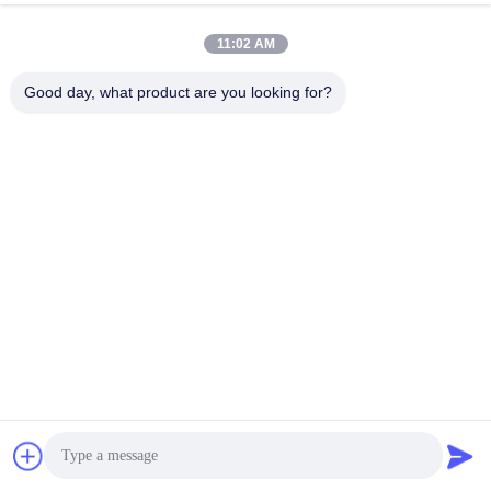
11:02 AM
Good day, what product are you looking for?
भेजना
इसी तरह के उत्पादों
वीडियो
वीडियो
पेशेवर ऑटो कन्वेयर स्टेनलेस
खाद्य सुरक्षा के लिए स्वचालित
स्टील पनीर क्रैकर्स समुद्री
उपकरण गुणवत्ता और अनुपालन