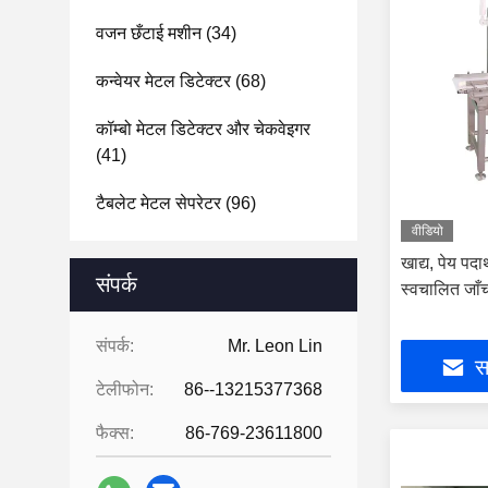
वजन छँटाई मशीन
(34)
कन्वेयर मेटल डिटेक्टर
(68)
कॉम्बो मेटल डिटेक्टर और चेकवेइगर
(41)
टैबलेट मेटल सेपरेटर
(96)
वीडियो
खाद्य, पेय पदा
संपर्क
स्वचालित जाँच
संपर्क:
Mr. Leon Lin
सर
टेलीफोन:
86--13215377368
फैक्स:
86-769-23611800