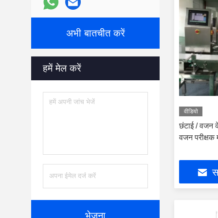
अभी बातचीत करें
हमें मेल करें
वीडियो
छंटाई / वजन क
वजन परीक्षक
सर
भेजना