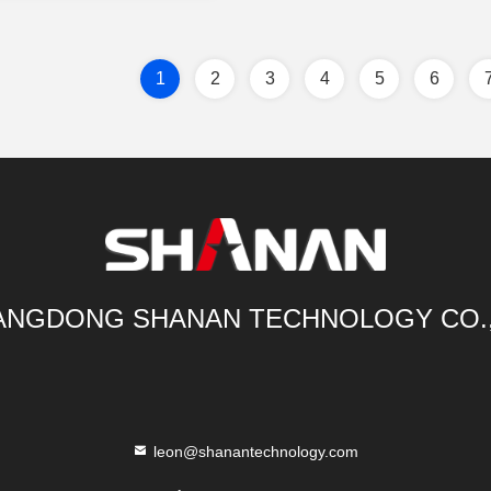
1
2
3
4
5
6
NGDONG SHANAN TECHNOLOGY CO.
leon@shanantechnology.com