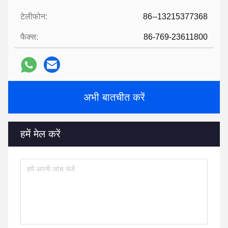
टेलीफोन:
86--13215377368
फैक्स:
86-769-23611800
अभी बातचीत करें
हमें मेल करें