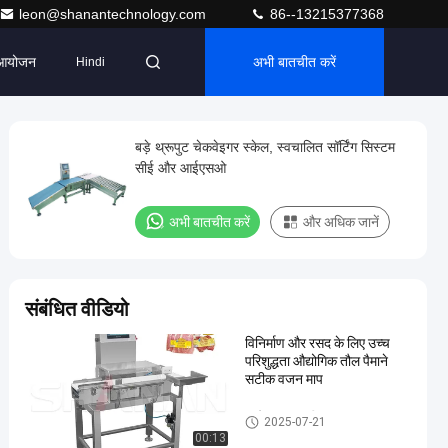
leon@shanantechnology.com
86--13215377368
आयोजन
अभी बातचीत करें
Hindi
बड़े थ्रूपुट चेकवेइगर स्केल, स्वचालित सॉर्टिंग सिस्टम
सीई और आईएसओ
अभी बातचीत करें
और अधिक जानें
संबंधित वीडियो
विनिर्माण और रसद के लिए उच्च
परिशुद्धता औद्योगिक तौल पैमाने
सटीक वजन माप
कन्वेयर वजन परीक्षक
2025-07-21
00:13