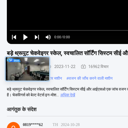
Loaded
:
0%
0:00
/
0:00
Play
Play
Play
Mute
Current
Duration
next
next
बड़े थ्रूपुट चेकवेइगर स्केल, स्वचालित सॉर्टिंग सिस्टम स
Time
कन्वेयर वजन परीक्षक
2023-11-22
16962 विचार
#
डायनेमिक चेकवेगर
#
चेकवेगर मशीन
#
वजन की जाँच करने वाली मशीन
बड़े थ्रूपुट चेकवेइगर स्केल, स्वचालित सॉर्टिंग सिस्टम सीई और आईएसओ एक जांच वजन क्
है। चेकविगर्स को बेल्ट वेटर्स इन-मोश...
अधिक देखें
आगंतुक के संदेश
0819****62
TH
2024-10-28