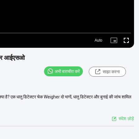
Auto
Picture-
Fullscre
in-
Picture
ीई और आईएसओ
अभी बातचीत करें
साझा करना
या है? एक धातु डिटेक्टर चेक Weigher दो भागों, धातु डिटेक्टर और बुनाई की जांच शामिल
संदेश छोड़ें