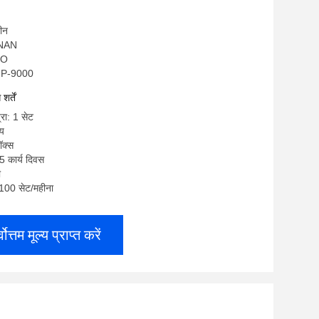
चीन
ANAN
SO
VMP-9000
र्तें
्रा: 1 सेट
्य
ॉक्स
5 कार्य दिवस
ी
: 100 सेट/महीना
्वोत्तम मूल्य प्राप्त करें