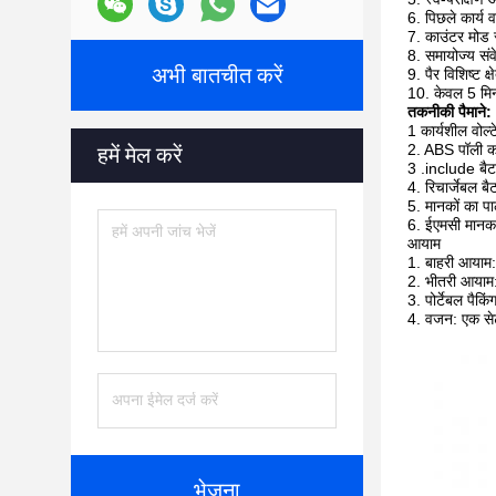
6. पिछले कार्य व
7. काउंटर मोड
8. समायोज्य सं
अभी बातचीत करें
9. पैर विशिष्ट 
10. केवल 5 मि
तकनीकी पैमाने:
1 कार्यशील व
2. ABS पॉली का
हमें मेल करें
3 .include बैटर
4. रिचार्जेबल 
5. मानकों का 
6. ईएमसी मान
आयाम
1. बाहरी आयाम:
2. भीतरी आयाम:
3. पोर्टेबल पै
4. वजन: एक स
भेजना