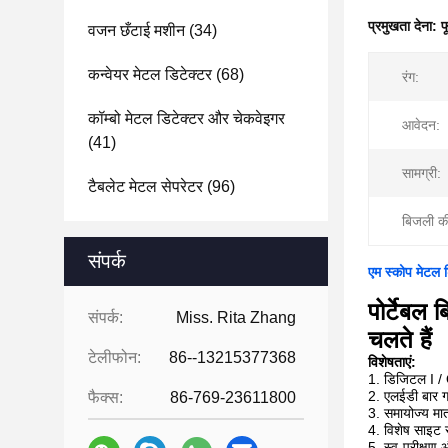
प्रमुखता देना:
फ
वजन छँटाई मशीन
(34)
कन्वेयर मेटल डिटेक्टर
(68)
रंग:
कॉम्बो मेटल डिटेक्टर और चेकवेइगर
आवेदन:
(41)
सामग्री:
टैबलेट मेटल सेपरेटर
(96)
बिजली क
संपर्क
एम स्कोप मेटल डि
पोर्टेबल 
संपर्क:
Miss. Rita Zhang
चलते हैं
टेलीफोन:
86--13215377368
विशेषताएं:
1. डिजिटल I / 
2. एलईडी बार ग्
फैक्स:
86-769-23611800
3. समायोज्य मात
4. विशेष साइट सु
5. स्व-परीक्ष