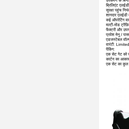
उपकरण के बिना 
ब्रिलिएंट एलईडी
सुरक्षा पहुंच न
शानदार एलईडी बा
कई ऑपरेटिंग वात
मल्टी-मोड ट्रैफ
फैक्टरी और उपयो
प्रवेश मेनू / पासव
एडजस्टेबल वॉल्य
वारंटी: Limite
पैकिंग:
एक सेट गेट को ए
कार्टन का आका
एक सेट का कु