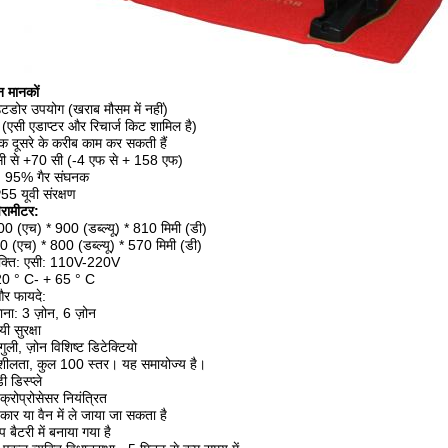
न मानकों
डोर उपयोग (खराब मौसम में नहीं)
 (एसी एडाप्टर और रिचार्ज किट शामिल है)
क दूसरे के करीब काम कर सकती हैं
सी से +70 सी (-4 एफ से + 158 एफ)
रता: 95% गैर संघनक
IP55 यूवी संरक्षण
रामीटर:
00 (एच) * 900 (डब्ल्यू) * 810 मिमी (डी)
0 (एच) * 800 (डब्ल्यू) * 570 मिमी (डी)
क्ति: एसी: 110V-220V
 -20 ° C- + 65 ° C
 और फायदे:
ना: 3 ज़ोन, 6 ज़ोन
ी सुरक्षा
गुली, ज़ोन विशिष्ट डिटेक्टियो
नशीलता, कुल 100 स्तर। यह समायोज्य है।
 डिस्प्ले
्रोप्रोसेसर नियंत्रित
ार या वैन में ले जाया जा सकता है
 बैटरी में बनाया गया है