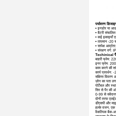
पर्यावरण डिजाइ
• इनडोर या आउट
• बैटरी संचालित
• कई इकाइयाँ ए
• तापमान -20 
• सापेक्ष आर्द्
• संरक्षण वर्ग: 
Techinical पै
बाहरी फ्रेम: 22
इनर फ्रेम: 200
काम करने की श
कार्य प्रवर्धन:
संक्षिप्त विवरण
ज़ोन का पता लगा
पोर्टेबल और स्थाय
सिर से पैर की अं
0-99 से संवेद
दोनों तरफ एलईडी
डीएसपी और माइक
हल्के वजन, एक क
वैकल्पिक बैक-अप