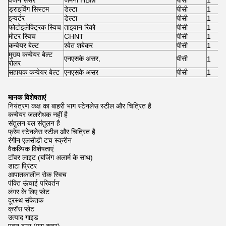
वजन सेंसर
जर्मनी HBM
पीसी
1
ड्राइविंग सिस्टम
डेल्टा
पीसी
1
इन्वर्टर
डेल्टा
पीसी
1
फोटोइलेक्ट्रिक स्विच
ताइवान रिको
पीसी
1
मोटर स्विच
CHNT
पीसी
1
कन्वेयर बेल्ट
श्वेत शबेकर
पीसी
1
मुख्य कन्वेयर बेल्ट
एनएसके असर,
पीसी
1
रोलर
सहायक कन्वेयर बेल्ट
एनएसके असर
पीसी
1
मानक विशेषताएं
नियंत्रण कक्ष का बाहरी भाग स्टेनलेस स्टील और चित्रित है
कन्वेयर जलरोधक नहीं है
संतुलन बल संतुलन है
फ्रेम स्टेनलेस स्टील और चित्रित है
रंगीन एलसीडी टच स्क्रीन
वैकल्पिक विशेषताएं
टॉवर लाइट (बजिंग अलार्म के साथ)
डाटा प्रिंटर
आपातकालीन रोक स्विच
पंक्ति ऊंचाई परिवर्तन
लंगर के लिए प्लेट
दूरस्थ संकेतक
क्रॉस प्लेट
उत्पाद गाइड