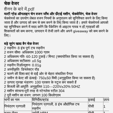
चेक वेजर
शैनन के बारे में.pdf
मल्टी ग्रेड ऑनलाइन चेन वजन जाँच और छँटाई मशीन, चेकवेजिंग, चेक वेजर
चेकवेयर्स का उपयोग लेबल वजन नियमों के अनुपालन को सुनिश्चित करने के लिए किया
जाता है और उत्पाद को कम से कम करने के लिए किया जाता है। हमारे चेकवेयर्स आपको
यह सुनिश्चित करने में मदद करेंगे कि पैकेजिंग से आइटम गायब न हों,ग्राहकों की
शिकायतों को कम करना, उत्पादन में तेजी लाने और अपने giveaway को कम करने के
लिए।
बड़े सुरंग खाद्य बैग चेक वेजर
2 स्क्रीनः 8 इंच पूर्ण टच स्क्रीन
2 वजन सीमाः अधिकतम 1000 ग्राम
2 अधिकतम गतिः 60-120 टुकड़े / मिनट (समायोजित किया जा सकता है)
2 अधिकतम सटीकताः ±0.5g
2 स्क्रीन रिज़ॉल्यूशनः 0.01g
2 अस्वीकृतिः डिफ्लेक्टर रॉड
2 चलने की दिशाःबाएं से दाईं ओर से चेहरा संचालित पैनल
2 जमीन से बेल्ट की ऊंचाईः 750±50 मिमी (अनुकूलित किया जा सकता है)
2 उत्पाद नुस्खा भंडारणः 100 प्रकार के स्टूज कर सकते हैं
2 बिजली की आपूर्तिः अनुकूलित 110---220V±20% 50HZ
2 मशीन संरचनाःपूरी तरह से स्टेनलेस स्टील 304
2 पूरी मशीन का वजन: लगभग 100 किलोग्राम
भागों का नाम
विनिर्देश/ब्रांड
इकाई
उपयोग 
नियंत्रण प्रणाली, 8 इंच औद्योगिक टच
नियंत्रण प्रणाली
पीसी
1
स्क्रीन