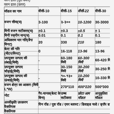
पवन ढाल (पूरा कवर)
पवन ढाल (ऊपर)
वीसी-10
वीसी-15
वीसी-22
वीसी-30
मॉडल का नाम
वजन सीमा
(
घ
)
३-३००
3-100
10-1200
30-3000
मिनी वजन सटीकता
(
घ
)
±0.1
±0.3
±0.5
± 1
मिनी स्क्रीन मान
(
घ
)
0.01
0.1
0.1
0.1
अधिकतम भार गति
(
बैग/
20
330
210
180
मिनट
)
बेल्ट की गति
0
16-118
13-96
13-96
(मीटर/मिनट)
उपयुक्त उत्पाद की
60-180
60-300
60-420 मिमी
-
मिमी
मिमी
लंबाई
(
मिमी
)
उपयुक्त उत्पाद
30-150
30-200
30-250 मिमी
-
मिमी
मिमी
चौड़ाई
(
मिमी
)
उपयुक्त उत्पाद की
१०-१३०
10-200
10-330 मिमी
-
मिमी
ऊंचाई
(
मिमी
)
मिमी
वजन क्षेत्र का आकार (मिमी
-
270*110
400*220
500*300
L*W)
गैर-मानक
(
बेल्ट के
उच्च
छोटा आम
अनुकूलित
नोट
बिना
)
सटीकता
मॉडल
मॉडल
अस्वीकृति उपकरण
पिन रॉड / पुश रॉड / एयर ब्लास्ट / डिवाइड फ्लो / ड्रॉप डाउन
वैकल्पिक
वैकल्पिक