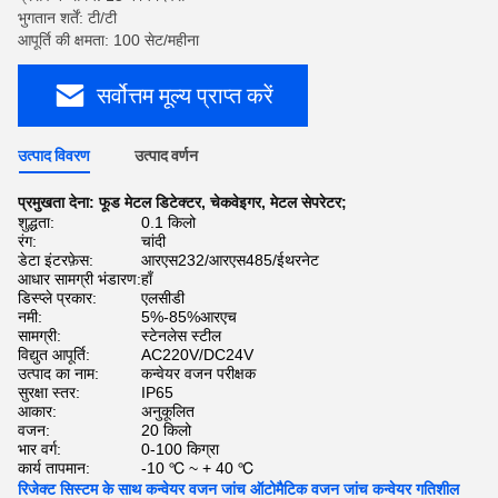
भुगतान शर्तें: टी/टी
आपूर्ति की क्षमता: 100 सेट/महीना
सर्वोत्तम मूल्य प्राप्त करें
उत्पाद विवरण
उत्पाद वर्णन
प्रमुखता देना:
फूड मेटल डिटेक्टर
,
चेकवेइगर
,
मेटल सेपरेटर;
शुद्धता:
0.1 किलो
रंग:
चांदी
डेटा इंटरफ़ेस:
आरएस232/आरएस485/ईथरनेट
आधार सामग्री भंडारण:
हाँ
डिस्प्ले प्रकार:
एलसीडी
नमी:
5%-85%आरएच
सामग्री:
स्टेनलेस स्टील
विद्युत आपूर्ति:
AC220V/DC24V
उत्पाद का नाम:
कन्वेयर वजन परीक्षक
सुरक्षा स्तर:
IP65
आकार:
अनुकूलित
वजन:
20 किलो
भार वर्ग:
0-100 किग्रा
कार्य तापमान:
-10 ℃ ~ + 40 ℃
रिजेक्ट सिस्टम के साथ कन्वेयर वजन जांच ऑटोमैटिक वजन जांच कन्वेयर गतिशील