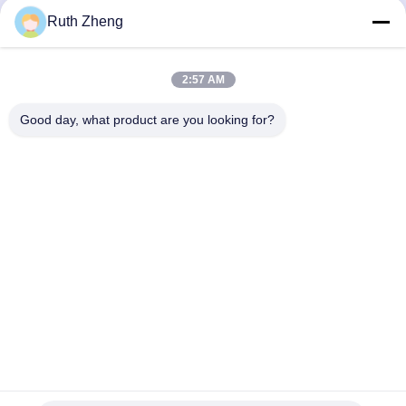
सर्वोत्तम मूल्य प्राप्त करें
सर्वोत्तम मूल्य प्राप्त करें
Ruth Zheng
2:57 AM
Good day, what product are you looking for?
GUANGDONG SHANAN TECHNOLOGY
CO.,LTD
leon@shanantechnology.com
86--13215377368
2 / एफ, भवन 1, पंक्ति 1, शिजिंग इंडस्ट्रीज़ जोन, संगयुआन, डोंगचेंग सेंट,
डोंगगुआन, गुआंग्डोंग, चीन (मुख्यभूमि)
चीन अच्छी गुणवत्ता खाद्य धातु डिटेक्टर देने वाला। कॉपीराइट © 2018-2026