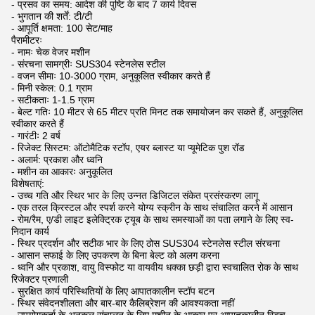
- प्रसव का समय: आदेश की पुष्टि के बाद 7 कार्य दिवस
- भुगतान की शर्तें: टी/टी
- आपूर्ति क्षमता: 100 सेट/माह
पैरामीटरः
- नामः चेक वेजर मशीन
- संरचना सामग्रीः SUS304 स्टेनलेस स्टील
- वजन सीमाः 10-3000 ग्राम, अनुकूलित स्वीकार करते हैं
- मिनी स्केल: 0.1 ग्राम
- सटीकताः 1-1.5 ग्राम
- बेल्ट गतिः 10 मीटर से 65 मीटर प्रति मिनट तक समायोजन कर सकते हैं, अनुकूलित
स्वीकार करते हैं
- गारंटीः 2 वर्ष
- रिजेक्ट सिस्टम: ऑटोमैटिक स्टॉप, एयर ब्लास्ट या प्यूमेटिक पुश रॉड
- अलार्म: प्रकाश और ध्वनि
- मशीन का आकारः अनुकूलित
विशेषताएं:
- उच्च गति और स्थिर भार के लिए उन्नत डिजिटल संकेत प्रसंस्करण लागू
- एक तरल क्रिस्टल और स्पर्श करने योग्य स्क्रीन के साथ संचालित करने में आसान
- रोम/रैम, ए/डी लाइट इलेक्ट्रिक ट्यूब के साथ समस्याओं का पता लगाने के लिए स्व-
निदान कार्य
- स्थिर प्रदर्शन और सटीक भार के लिए ठोस SUS304 स्टेनलेस स्टील संरचना
- आसान सफाई के लिए उपकरण के बिना बेल्ट को अलग करना
- ध्वनि और प्रकाश, वायु विस्फोट या वायवीय धक्का छड़ी द्वारा स्वचालित रोक के साथ
रिजेक्टर प्रणाली
- सुरक्षित कार्य परिस्थितियों के लिए आपातकालीन स्टॉप बटन
- स्थिर संवेदनशीलता और बार-बार कैलिब्रेशन की आवश्यकता नहीं
- उपयोगकर्ता के अनुकूल संचालन के लिए मशीन के आकार पर आपातकालीन स्विच