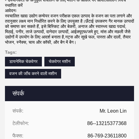
स्थापित करें
आवेदनः
स्वचालित खाद्य उद्योग कन्वेयर वजन परीक्षक एकल उत्पाद के वजन का पता लगाने और
तदनुसार लक्ष्य मान निर्धारित करने के लिए उपयुक्त है।छँटाई उपकरण गैर मानक उत्पादों
को समाप्त कर सकते हैं, इसे बिस्किट और बेकरी, अनाज और स्वास्थ्य खाद्य पदार्थ,
मिठाई, पनीर, ताजे उत्पादों, दानेदार उत्पादों, आईक्यूएफ/जमे हुए, मांस और मछली जैसे
उद्योगों में उपयोग के लिए आदर्श बनाता है,नट्स और सूखे फल, पास्ता और दालों, तैयार
भोजन, स्नैक्स, चाय और कॉफी, और बैग में बैग।
Tags:
डायनेमिक चेकवेगर
चेकवेगर मशीन
वजन की जाँच करने वाली मशीन
संपर्क
संपर्क:
Mr. Leon Lin
टेलीफोन:
86--13215377368
फैक्स:
86-769-23611800