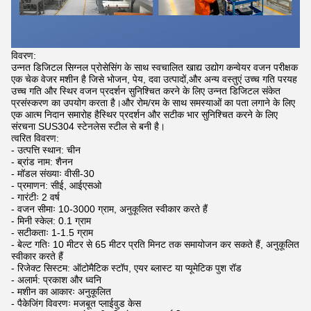
विवरण:
उन्नत डिजिटल सिग्नल प्रोसेसिंग के साथ स्वचालित खाद्य उद्योग कन्वेयर वजन परीक्षक
एक चेक वेजर मशीन है जिसे भोजन, पेय, दवा उत्पादों,और अन्य वस्तुएं उच्च गति परयह
उच्च गति और स्थिर वजन प्रदर्शन सुनिश्चित करने के लिए उन्नत डिजिटल संकेत
प्रसंस्करण का उपयोग करता है।और रोम/रम के साथ समस्याओं का पता लगाने के लिए
एक आत्म निदान समारोह हैस्थिर प्रदर्शन और सटीक भार सुनिश्चित करने के लिए
संरचना SUS304 स्टेनलेस स्टील से बनी है।
त्वरित विवरण:
- उत्पत्ति स्थान: चीन
- ब्रांड नाम: शैनन
- मॉडल संख्याः वीसी-30
- प्रमाणन: सीई, आईएसओ
- गारंटीः 2 वर्ष
- वजन सीमाः 10-3000 ग्राम, अनुकूलित स्वीकार करते हैं
- मिनी स्केल: 0.1 ग्राम
- सटीकताः 1-1.5 ग्राम
- बेल्ट गतिः 10 मीटर से 65 मीटर प्रति मिनट तक समायोजन कर सकते हैं, अनुकूलित
स्वीकार करते हैं
- रिजेक्ट सिस्टम: ऑटोमैटिक स्टॉप, एयर ब्लास्ट या प्यूमेटिक पुश रॉड
- अलार्म: प्रकाश और ध्वनि
- मशीन का आकारः अनुकूलित
- पैकेजिंग विवरणः मजबूत प्लाईवुड केस