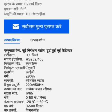
प्रसव के समय: 15 कार्य दिवस
भुगतान शर्तें: टी/टी
आपूर्ति की क्षमता: 100 सेट/महीना
सर्वोत्तम मूल्य प्राप्त करें
उत्पाद विवरण
उत्पाद वर्णन
प्रमुखता देना:
सुई निरीक्षण मशीन
,
टूटी हुई सुई डिटेक्टर
सटीकता:
0.1 किलो
संचार इंटरफ़ेस:
RS232/485
नियंत्रण मोड:
स्वचालित
नियंत्रण प्रणाली:
पीएलसी
प्रदर्शन:
एलईडी
नमी:
≤90%
सामग्री:
स्टेनलेस स्टील
विद्युत आपूर्ति:
220V/50Hz
उत्पाद का नाम:
कन्वेयर वजन परीक्षक
सुरक्षा स्तर:
IP65
गति:
0-50 मी / मिनट
भंडारण तापमान:
-20 ℃ ~ 60 ℃
भार वर्ग:
0-500 किग्रा
भार इकाई:
किग्रा/पौंड