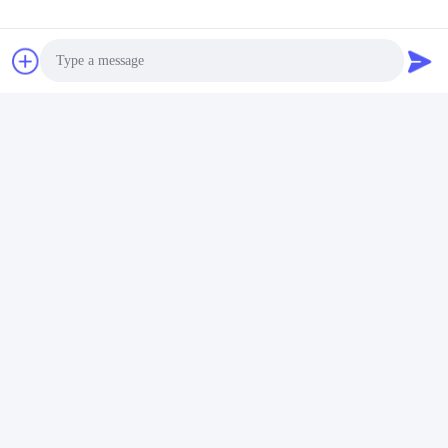
Photo
Video Call
Audio Call