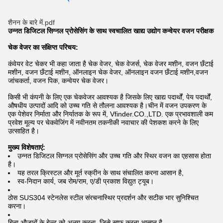
शैनन के बारे में.pdf
उन्नत डिजिटल सिग्नल प्रोसेसिंग के साथ स्वचालित खाद्य उद्योग कन्वेयर वजन परीक्षक
चेक वेजर का संक्षिप्त परिचय:
कंवेयर वेट चेकर भी कहा जाता है चेक वेजर, चेक वेजर्स, चेक वेजर मशीन, वजन छँटाई
मशीन, वजन छँटाई मशीन, ऑनलाइन चेक वेजर, ऑनलाइन वजन छँटाई मशीन,वजन
जांचकर्ता, वजन पिक, कन्वेयर चेक वेजर।
किसी भी कंपनी के लिए एक चेकवेजर आवश्यक है जिसके लिए खाद्य पदार्थों, पेय पदार्थों,
औषधीय उत्पादों आदि को उच्च गति से तौलना आवश्यक है।चीन में वजन उपकरण के
एक पेशेवर निर्माता और निर्यातक के रूप में, Vfinder.CO.,LTD. एक प्रभावशाली कम
प्रवेश मूल्य पर चेकवेजिंग में नवीनतम तकनीकी नवाचार की पेशकश करने के लिए
उत्साहित है।
मुख्य विशेषताएं:
उन्नत डिजिटल सिग्नल प्रोसेसिंग
और उच्च गति और स्थिर वजन का एहसास होता
है।
यह तरल क्रिस्टल और मूर्त स्क्रीन के साथ संचालित करना आसान है,
स्व-निदान कार्य, जब रोम/राम, ए/डी प्रकाश विद्युत ट्यूब।
ठोस SUS304 स्टेनलेस स्टील संरचना
स्थिर प्रदर्शन और सटीक भार सुनिश्चित
करना।
बिना औजारों के बेल्ट को अलग करना, जिसे साफ करना आसान है