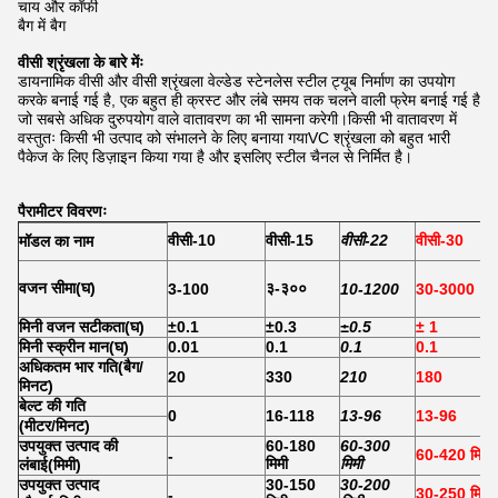
चाय और कॉफी
बैग में बैग
वीसी श्रृंखला के बारे मेंः
डायनामिक वीसी और वीसी श्रृंखला वेल्डेड स्टेनलेस स्टील ट्यूब निर्माण का उपयोग
करके बनाई गई है, एक बहुत ही क्रस्ट और लंबे समय तक चलने वाली फ्रेम बनाई गई है
जो सबसे अधिक दुरुपयोग वाले वातावरण का भी सामना करेगी।किसी भी वातावरण में
वस्तुतः किसी भी उत्पाद को संभालने के लिए बनाया गयाVC श्रृंखला को बहुत भारी
पैकेज के लिए डिज़ाइन किया गया है और इसलिए स्टील चैनल से निर्मित है।
पैरामीटर विवरणः
वीसी-10
वीसी-15
वीसी-22
वीसी-30
मॉडल का नाम
वजन सीमा
(
घ
)
३-३००
3-100
10-1200
30-3000
मिनी वजन सटीकता
(
घ
)
±0.1
±0.3
±0.5
± 1
मिनी स्क्रीन मान
(
घ
)
0.01
0.1
0.1
0.1
अधिकतम भार गति
(
बैग/
20
330
210
180
मिनट
)
बेल्ट की गति
0
16-118
13-96
13-96
(मीटर/मिनट)
उपयुक्त उत्पाद की
60-180
60-300
60-420 मिमी
-
मिमी
मिमी
लंबाई
(
मिमी
)
उपयुक्त उत्पाद
30-150
30-200
30-250 मिमी
-