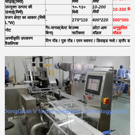
मिमी
मिमी
चौड़ाई
(
मिमी
)
उपयुक्त उत्पाद की
१०-१३०
10-200
10-330 मिमी
-
मिमी
ऊंचाई
(
मिमी
)
मिमी
वजन क्षेत्र का आकार (मिमी
-
270*110
400*220
500*300
L*W)
गैर-मानक
(
बेल्ट के
उच्च
छोटा आम
अनुकूलित
नोट
बिना
)
सटीकता
मॉडल
मॉडल
अस्वीकृति उपकरण
पिन रॉड / पुश रॉड / एयर ब्लास्ट / डिवाइड फ्लो / ड्रॉप डाउन
वैकल्पिक