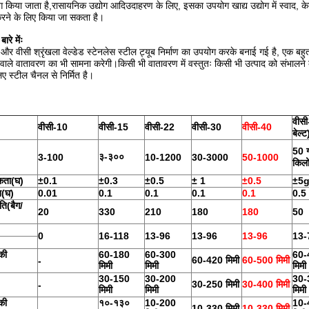
ोग किया जाता है,रासायनिक उद्योग आदिउदाहरण के लिए, इसका उपयोग खाद्य उद्योग में स्वाद, केक
रने के लिए किया जा सकता है।
ारे मेंः
और वीसी श्रृंखला वेल्डेड स्टेनलेस स्टील ट्यूब निर्माण का उपयोग करके बनाई गई है, एक ब
वाले वातावरण का भी सामना करेगी।किसी भी वातावरण में वस्तुतः किसी भी उत्पाद को संभालने
 स्टील चैनल से निर्मित है।
वीसी
वीसी-10
वीसी-15
वीसी-22
वीसी-30
वीसी-40
बेल्ट
50 ग
३-३००
3-100
10-1200
30-3000
50-1000
किलो
कता
(
घ
)
±0.1
±0.3
±0.5
± 1
±0.5
±5
न
(
घ
)
0.01
0.1
0.1
0.1
0.1
0.5
ति
(
बैग/
20
330
210
180
180
50
0
16-118
13-96
13-96
13-96
13-
की
60-180
60-300
60-
60-420 मिमी
60-500 मिमी
-
मिमी
मिमी
मिमी
30-150
30-200
30-
30-250 मिमी
30-400 मिमी
-
मिमी
मिमी
मिमी
की
१०-१३०
10-200
10-
10-330 मिमी
10-330 मिमी