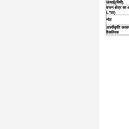
ऊंचाई
(
मिमी
)
वजन क्षेत्र का
L*W)
नोट
अस्वीकृति उप
वैकल्पिक