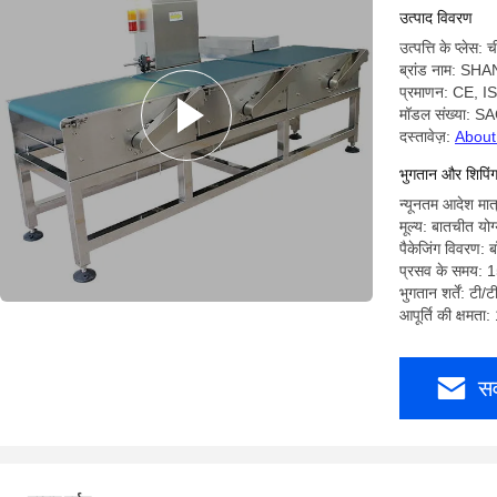
उत्पाद विवरण
उत्पत्ति के प्लेस: 
ब्रांड नाम: SH
प्रमाणन: CE, I
मॉडल संख्या: 
दस्तावेज़:
About
भुगतान और शिपिंग श
न्यूनतम आदेश मात
मूल्य: बातचीत योग
पैकेजिंग विवरण: ब
प्रसव के समय: 1
भुगतान शर्तें: टी/ट
आपूर्ति की क्षमता
सर