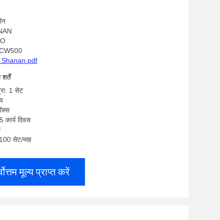
चीन
ANAN
SO
SACW500
 Shanan.pdf
र्तें
्रा: 1 सेट
्य
ॉक्स
5 कार्य दिवस
ी
: 100 सेट/माह
्वोत्तम मूल्य प्राप्त करें