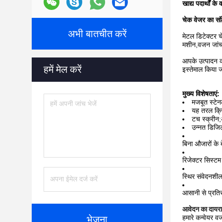
खाद्य पदार्थों 
चेक वेजर का संक
अभी बातचीत करें
मेटल डिटेक्टर 
मशीन,वजन जांच
आपके उत्पादन की
हमें मेल करें
इस्तेमाल किया ज
मुख्य विशेषताएं:
मजबूत स्टे
यह तरल क्रि
टच स्क्रीन;
उन्नत डिज
बिना औजारों के
रिजेक्टर सिस्टम
स्थिर संवेदनशी
आसानी से प्रतिस
आवेदन का दायरा
हमारे कन्वेयर व
भेजना