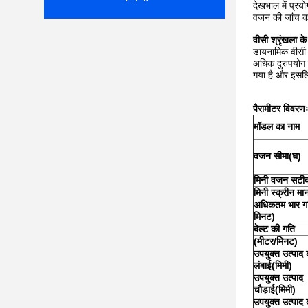
देखभाल में प्रय
वजन की जांच क
वीसी श्रृंखला के ब
डायनामिक वीसी 
अधिक दुरुपयोग 
गया है और इसलिए
पैरामीटर विवरणः
मॉडल का नाम
वजन सीमा
(
घ
)
मिनी वजन सटी
मिनी स्क्रीन मा
अधिकतम भार ग
मिनट
)
बेल्ट की गति
(मीटर/मिनट)
उपयुक्त उत्पाद 
लंबाई
(
मिमी
)
उपयुक्त उत्पाद
चौड़ाई
(
मिमी
)
उपयुक्त उत्पाद 