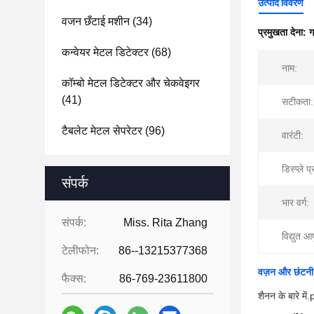
उत्पाद विवरण
वजन छँटाई मशीन
(34)
प्रमुखता देना:
ग
कन्वेयर मेटल डिटेक्टर
(68)
नाम:
कॉम्बो मेटल डिटेक्टर और चेकवेइगर
(41)
सटीकता:
टैबलेट मेटल सेपरेटर
(96)
वारंटी:
डिस्प्ले प
संपर्क
भार वर्ग:
संपर्क:
Miss. Rita Zhang
विद्युत आपू
टेलीफोन:
86--13215377368
वज़न और छंटनी 
फैक्स:
86-769-23611800
शैनन के बारे में.