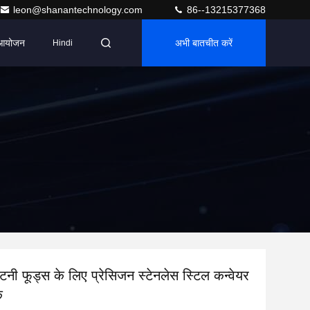
leon@shanantechnology.com
86--13215377368
आयोजन
अभी बातचीत करें
Hindi
नी फूड्स के लिए प्रेसिजन स्टेनलेस स्टिल कन्वेयर
क