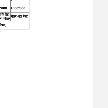
-
*600
1000*800
स के लिए
रोलर अंत बेल्ट
न्य मॉडल
ल्पिक)