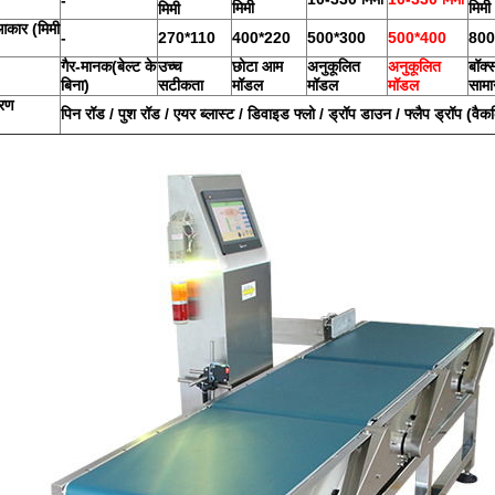
-
मिमी
मिमी
मिमी
 आकार (मिमी
-
270*110
400*220
500*300
500*400
800
गैर-मानक
(
बेल्ट के
उच्च
छोटा आम
अनुकूलित
अनुकूलित
बॉक्
बिना
)
सटीकता
मॉडल
मॉडल
मॉडल
सामा
करण
पिन रॉड / पुश रॉड / एयर ब्लास्ट / डिवाइड फ्लो / ड्रॉप डाउन / फ्लैप ड्रॉप (वैक