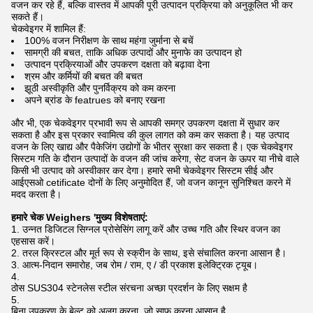
वजन कर रहे हैं, बल्कि वास्तव में आपकी पूरी उत्पादन प्रक्रिया को अनुकूलित भी कर
सकते हैं।
चेकवेइगर में शामिल हैं:
100% वजन निरीक्षण के साथ महंगा जुर्माना से बचें
सामग्री की बचत, ताकि अधिक उत्पादों और मुनाफे का उत्पादन हो
उत्पादन प्रक्रियाओं और उपकरण दक्षता को बढ़ावा देना
श्रम और कर्मियों की बचत की बचत
झूठी अस्वीकृति और पुनर्विक्रय को कम करना
अपने ब्रांड के featrues को बनाए रखना
और भी, एक चेकवेइगर प्रभावी रूप से आपकी समग्र उपकरण दक्षता में सुधार कर
सकता है और इस प्रकार स्वामित्व की कुल लागत को कम कर सकता है। यह उत्पाद
वजन के लिए खाद्य और पैकेजिंग उद्योगों के भीतर सुरक्षा कर सकता है। एक चेकवेइगर
सिस्टम गति के दौरान उत्पादों के वजन की जांच करेगा, सेट वजन के ऊपर या नीचे वाले
किसी भी उत्पाद को अस्वीकार कर देगा। हमारे सभी चेकवेइगर सिस्टम सीई और
आईएसओ cetificate दोनों के लिए अनुमोदित हैं, जो वजन कानून सुनिश्चित करने में
मदद करता है।
हमारे चेक Weighers 'मुख्य विशेषताएं:
उन्नत डिजिटल सिग्नल प्रोसेसिंग लागू करें और उच्च गति और स्थिर वजन का
एहसास करें।
तरल क्रिस्टल और मूर्त रूप से स्क्रीन के साथ, इसे संचालित करना आसान है।
आत्म-निदान समारोह, जब रोम / राम, ए / डी प्रकाश इलेक्ट्रिक ट्यूब।
ठोस SUS304 स्टेनलेस स्टील संरचना अच्छा प्रदर्शन के लिए सक्षम है
बिना उपकरण के बेल्ट को अलग करना, जो साफ करना आसान है