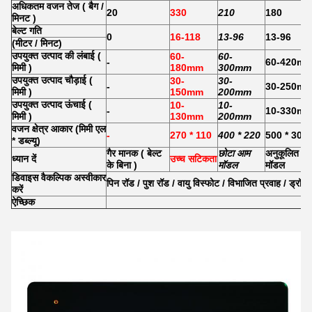
अधिकतम वजन तेज
(
बैग /
20
330
210
180
मिनट
)
बेल्ट गति
0
16-118
13-96
13-96
(मीटर / मिनट)
उपयुक्त उत्पाद की लंबाई
(
60-
60-
-
60-420m
मिमी
)
180mm
300mm
उपयुक्त उत्पाद चौड़ाई
(
30-
30-
-
30-250m
मिमी
)
150mm
200mm
उपयुक्त उत्पाद ऊंचाई
(
10-
10-
-
10-330m
मिमी
)
130mm
200mm
वजन क्षेत्र आकार (मिमी एल
-
270 * 110
400 * 220
500 * 300
* डब्ल्यू)
गैर मानक
(
बेल्ट
छोटा आम
अनुकूलित
ध्यान दें
उच्च सटिकता
के बिना
)
मॉडल
मॉडल
डिवाइस वैकल्पिक अस्वीकार
पिन रॉड / पुश रॉड / वायु विस्फोट / विभाजित प्रवाह / ड्रॉप 
करें
ऐच्छिक