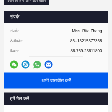
वजन की जाँच करने वाली मशीन
संपर्क
संपर्क:
Miss. Rita Zhang
टेलीफोन:
86--13215377368
फैक्स:
86-769-23611800
अभी बातचीत करें
हमें मेल करें