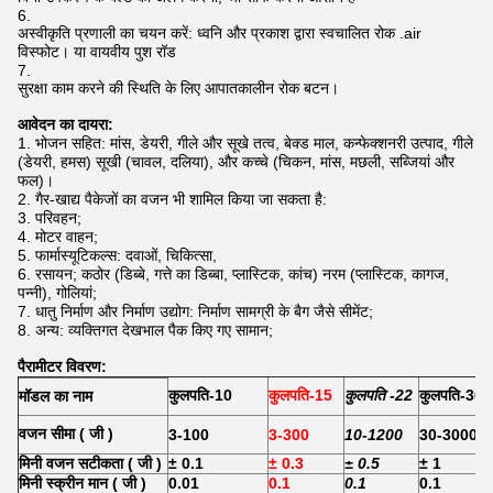
अस्वीकृति प्रणाली का चयन करें: ध्वनि और प्रकाश द्वारा स्वचालित रोक .air
विस्फोट। या वायवीय पुश रॉड
सुरक्षा काम करने की स्थिति के लिए आपातकालीन रोक बटन।
आवेदन का दायरा:
भोजन सहित: मांस, डेयरी, गीले और सूखे तत्व, बेक्ड माल, कन्फेक्शनरी उत्पाद, गीले
(डेयरी, हमस) सूखी (चावल, दलिया), और कच्चे (चिकन, मांस, मछली, सब्जियां और
फल)।
गैर-खाद्य पैकेजों का वजन भी शामिल किया जा सकता है:
परिवहन;
मोटर वाहन;
फार्मास्यूटिकल्स: दवाओं, चिकित्सा,
रसायन; कठोर (डिब्बे, गत्ते का डिब्बा, प्लास्टिक, कांच) नरम (प्लास्टिक, कागज,
पन्नी), गोलियां;
धातु निर्माण और निर्माण उद्योग: निर्माण सामग्री के बैग जैसे सीमेंट;
अन्य: व्यक्तिगत देखभाल पैक किए गए सामान;
पैरामीटर विवरण:
कुलपति-10
कुलपति-15
कुलपति -22
कुलपति-30
मॉडल का नाम
वजन सीमा
(
जी
)
3-100
3-300
10-1200
30-3000
मिनी वजन सटीकता
(
जी
)
± 0.1
± 0.3
± 0.5
± 1
मिनी स्क्रीन मान
(
जी
)
0.01
0.1
0.1
0.1