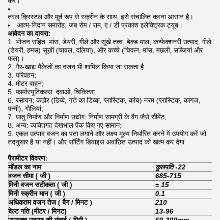
करें।
तरल क्रिस्टल और मूर्त रूप से स्क्रीन के साथ, इसे संचालित करना आसान है।
आत्म-निदान समारोह, जब रोम / राम, ए / डी प्रकाश इलेक्ट्रिक ट्यूब।
आवेदन का दायरा:
भोजन सहित: मांस, डेयरी, गीले और सूखे तत्व, बेक्ड माल, कन्फेक्शनरी उत्पाद, गीले
(डेयरी, हमस) सूखी (चावल, दलिया), और कच्चे (चिकन, मांस, मछली, सब्जियां और
फल)।
गैर-खाद्य पैकेजों का वजन भी शामिल किया जा सकता है:
परिवहन;
मोटर वाहन;
फार्मास्यूटिकल्स: दवाओं, चिकित्सा,
रसायन; कठोर (डिब्बे, गत्ते का डिब्बा, प्लास्टिक, कांच) नरम (प्लास्टिक, कागज,
पन्नी), गोलियां;
धातु निर्माण और निर्माण उद्योग: निर्माण सामग्री के बैग जैसे सीमेंट;
अन्य: व्यक्तिगत देखभाल पैक किए गए सामान;
एकल उत्पाद वजन का पता लगाने और लक्ष्य मूल्य निर्धारित करने में उपयोग करें जो
तदनुसार है या नहीं। और सॉर्टिंग डिवाइस अवांछित उत्पाद को खत्म कर देगा
पैरामीटर विवरण:
मॉडल का नाम
कुलपति -22
वजन सीमा
(
जी
)
685-715
मिनी वजन सटीकता
(
जी
)
±
15
मिनी स्क्रीन मान
(
जी
)
0.1
अधिकतम वजन तेज
(
बैग / मिनट
)
210
बेल्ट गति (मीटर / मिनट)
13-96