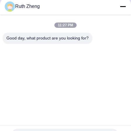
सर्वोत्तम मूल्य प्राप्त करें
सर्वोत्तम मूल्य प्राप्त करें
Ruth Zheng
11:27 PM
Good day, what product are you looking for?
GUANGDONG SHANAN TECHNOLOGY
CO.,LTD
leon@shanantechnology.com
86--13215377368
2 / एफ, भवन 1, पंक्ति 1, शिजिंग इंडस्ट्रीज़ जोन, संगयुआन, डोंगचेंग सेंट,
डोंगगुआन, गुआंग्डोंग, चीन (मुख्यभूमि)
चीन अच्छी गुणवत्ता खाद्य धातु डिटेक्टर देने वाला। कॉपीराइट © 2018-2026