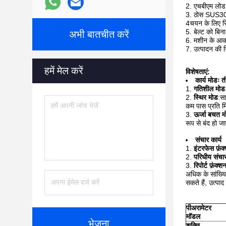
2. एचबीएम लोड 
3. ठोस SUS304
4चयन के लिए रिज
5. बेल्ट को बि
अभी बातचीत करें
6. मशीन के आका
7. उत्पादन की स
हमें मेल करें
विशेषताएं:
कार्य मोडः त
गतिशील मोड
स्थिर मोड
:सा
कम पास प्रति मि
ऊर्जा बचत म
रूप से बंद हो ज
संचार कार्य
इंटरफेस फ़ंक
परिधीय संचा
रिपोर्ट फ़ंक्श
अधिक के सांख्यि
सकते हैं, उत्पाद
पी
अरामेटर
मॉडल
भेजना
शक्ति