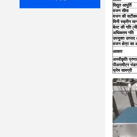
विद्युत आपूर्ति
वजन सीमा
वजन की सटीकत
मिनी स्क्रीन मा
बेल्ट की गति (
अधिकतम गति
उपयुक्त उत्पाद
वजन क्षेत्र का
आकार
अस्वीकृति प्रणा
पी
अरामीटर भंड
फ्रेम सामग्री