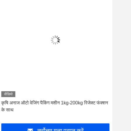
वीडियो
वीडि
कृषि अनाज ऑटो वेजिंग पैकिंग मशीन 1kg-200kg रिजेक्ट फंक्शन
एलसी
के साथ
निरी
सर्वोत्तम मूल्य प्राप्त करें