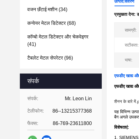
उत्पाद विवरण
वजन छँटाई मशीन
(34)
प्रमुखता देना:
ड
कन्वेयर मेटल डिटेक्टर
(68)
सामग्री:
कॉम्बो मेटल डिटेक्टर और चेकवेइगर
(41)
सटीकता:
टैबलेट मेटल सेपरेटर
(96)
भाषा:
एफडीए खाद्य औद
संपर्क
एफडीए खाद्य औद
संपर्क:
Mr. Leon Lin
शैनन के बारे में.
टेलीफोन:
86--13215377368
यह विभिन्न उत्
बैग अगले उपकर
फैक्स:
86-769-23611800
विशेषताएं:
1. SIEMENS P