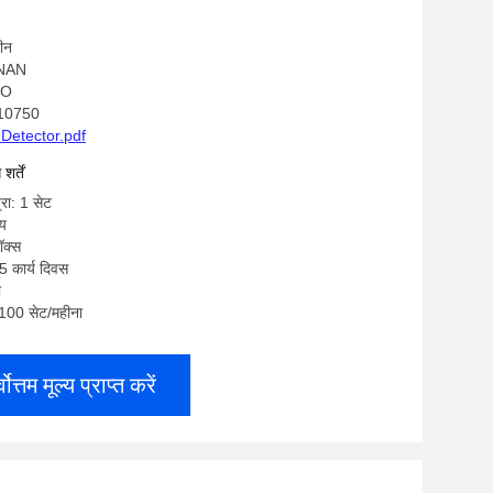
चीन
ANAN
SO
Z10750
 Detector.pdf
र्तें
्रा: 1 सेट
्य
ॉक्स
5 कार्य दिवस
ी
: 100 सेट/महीना
्वोत्तम मूल्य प्राप्त करें