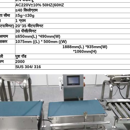
AC220V±10% 50HZ(60HZ
≤40 किलोग्राम
ा सीमा
±5g~±30g
न
1 ग्राम
मीटर/मिनट)
20°35 मीटर/मिनट
30 पीसी/मिनट
 आयाम
≤650mm(L) *490mm(W)
 आकार
1075mm ((L) * 500mm ((W)
1888mm(L) *935mm(W)
*1060mm(H)
ली
पुश रॉड
ारण
2000
SUS 304/ 316