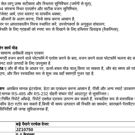
सेल लागू उच्च सटीकता और स्थिरता सुनिश्चित (जर्मनी से मूल);
 संरचना स्थिर प्रदर्शन और सटीक वजन सुनिश्चित;
ेक्ट आर्म, एयर ब्लास्ट या वायवीय धक्का;
ना औजारों के अलग करना, जिसे साफ करना आसान है;
र पर आपातकालीन स्विच स्थापित करें, उपयोगकर्ता के अनुकूल संचालन;
्थिति के लिए ग्राहकों को स्पष्ट रूप से दिखाने के लिए हथियार डिवाइस (वैकल्पिक);
ीन कार्य मोड
:सामान्य असेंबली लाइन प्रकार
मग्री वजन करने वाले प्लेटफॉर्म में प्रवेश करने के बाद, वजन करने वाला प्लेटफॉर्म चलना ब
नट वाले उत्पादों के लिए उपयुक्त है.
ोड
:ए और बी मोड के आधार पर, ऊर्जा-बचत मोड चालू किया जा सकता है, और बंद समय को पार
ाएगा, और फिर स्वचालित रूप से शुरू जब वहाँ सामग्री गुजर रहा है.
्शन
: आरक्षित मानक इंटरफ़ेस, डेटा का प्रबंधन करना आसान है, पीसी और अन्य स्मार्ट उपकरणो
र
:मानक RS-485 और RS-232 दोहरी संचार पोर्ट आउटपुट से सुसज्जित।
न
:निर्मित रिपोर्ट आँकड़े, रिपोर्ट एक्सेल प्रारूप उत्पन्न कर सकते हैं, स्वचालित रूप से वास्तवि
कीय डेटा स्टोर कर सकते हैं,किसी भी समय उत्पादन की स्थिति का समर्थन; कारखाने पैरामीटर से
 विनिर्देशों की जगह सुविधाजनक हैं;
बड़े पैमाने पर
चेक वेजर
JZ
10750
0.4 केडब्ल्यू