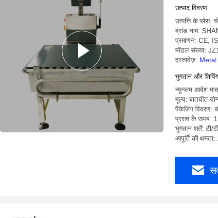
उत्पाद विवरण
उत्पत्ति के प्लेस: 
ब्रांड नाम: SH
प्रमाणन: CE, I
मॉडल संख्या: J
दस्तावेज़:
Metal
भुगतान और शिपिंग श
न्यूनतम आदेश मात
मूल्य: बातचीत योग
पैकेजिंग विवरण: ब
प्रसव के समय: 1
भुगतान शर्तें: टी/ट
आपूर्ति की क्षमता
सर