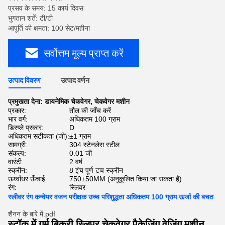
प्रसव के समय: 15 कार्य दिवस
भुगतान शर्तें: टी/टी
आपूर्ति की क्षमता: 100 सेट/महीना
सर्वोत्तम मूल्य प्राप्त करें
उत्पाद विवरण
उत्पाद वर्णन
प्रमुखता देना:
डायनेमिक चेकवेगर
,
चेकवेगर मशीन
प्रकार:
तौल की जाँच करें
भार वर्ग:
अधिकतम 100 ग्राम
डिस्प्ले प्रकार:
D
अधिकतम सटीकता (जी):
±1 ग्राम
सामग्री:
304 स्टेनलेस स्टील
संकल्प:
0.01 जी
वारंटी:
2 वर्ष
स्क्रीन:
8 इंच पूर्ण टच स्क्रीन
ऊर्ध्वाधर ऊँचाई:
750±50MM (अनुकूलित किया जा सकता है)
रंग:
स्लिवर
स्लीवर रंग कन्वेयर वजन परीक्षक उच्च परिशुद्धता अधिकतम 100 ग्राम ऊर्जा की बचत
शैनन के बारे में.pdf
स्टॉक में गर्म बिक्री स्लिपर चेकवेगर पैकेजिंग वेजिंग मशीन