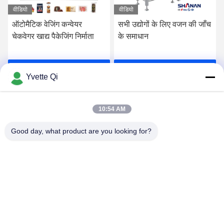
वीडियो
वीडियो
ऑटोमैटिक वेजिंग कन्वेयर
सभी उद्योगों के लिए वजन की जाँच
चेकवेगर खाद्य पैकेजिंग निर्माता
के समाधान
सर्वोत्तम मूल्य प्राप्त करें
सर्वोत्तम मूल्य प्राप्त करें
Yvette Qi
10:54 AM
Good day, what product are you looking for?
GUANGDONG SHANAN TECHNOLOGY
CO.,LTD
leon@shanantechnology.com
86--13215377368
2 / एफ, भवन 1, पंक्ति 1, शिजिंग इंडस्ट्रीज़ जोन, संगयुआन, डोंगचेंग सेंट,