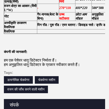
ऊंचाई
(
मिमी
)
मिमी
वजन क्षेत्र का आकार (मिमी
-
270*110
400*220
500*300
L*W)
गैर-मानक
(
बेल्ट के
उच्च
छोटा आम
अनुकूलित
नोट
बिना
)
सटीकता
मॉडल
मॉडल
अस्वीकृति उपकरण
पिन रॉड / पुश रॉड / एयर ब्लास्ट / डिवाइड फ्लो / ड्रॉप डाउन
वैकल्पिक
वैकल्पिक
कंपनी की जानकारी:
हम एक पेशेवर धातु डिटेक्टर निर्माता हैं।
हम अनुकूलित धातु डिटेक्टर के प्रकार स्वीकार करते हैं।
Tags:
डायनेमिक चेकवेगर
चेकवेगर मशीन
वजन की जाँच करने वाली मशीन
संपर्क