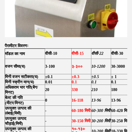
पैरामीटर विवरणः
वीसी-10
वीसी-15
वीसी-22
वीसी-30
मॉडल का नाम
वजन सीमा
(
घ
)
3-100
३-३००
10-1200
30-3000
मिनी वजन सटीकता
(
घ
)
±0.1
±0.3
±0.5
± 1
मिनी स्क्रीन मान
(
घ
)
0.01
0.1
0.1
0.1
अधिकतम भार गति
(
बैग/
20
330
210
180
मिनट
)
बेल्ट की गति
0
16-118
13-96
13-96
(मीटर/मिनट)
उपयुक्त उत्पाद की
-
60-180 मिमी
60-300 मिमी
60-420 मिमी
लंबाई
(
मिमी
)
उपयुक्त उत्पाद
-
30-150 मिमी
30-200 मिमी
30-250 मिमी
चौड़ाई
(
मिमी
)
उपयुक्त उत्पाद की
१०-१३०
-
10-200 मिमी
10-330 मिमी