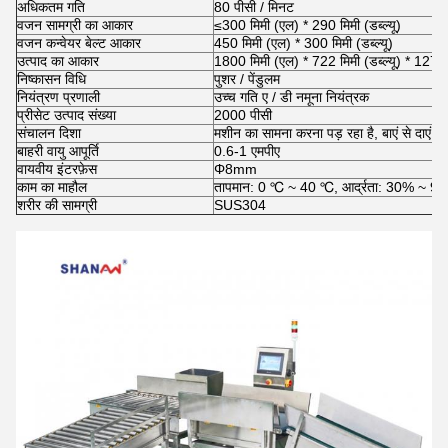
अधिकतम गति
80 पीसी / मिनट
वजन सामग्री का आकार
≤300 मिमी (एल) * 290 मिमी (डब्ल्यू)
वजन कन्वेयर बेल्ट आकार
450 मिमी (एल) * 300 मिमी (डब्ल्यू)
उत्पाद का आकार
1800 मिमी (एल) * 722 मिमी (डब्ल्यू) * 1270
निष्कासन विधि
पुशर / पेंडुलम
नियंत्रण प्रणाली
उच्च गति ए / डी नमूना नियंत्रक
प्रीसेट उत्पाद संख्या
2000 पीसी
संचालन दिशा
मशीन का सामना करना पड़ रहा है, बाएं से दाएं
बाहरी वायु आपूर्ति
0.6-1 एमपीए
वायवीय इंटरफ़ेस
Φ8mm
काम का माहौल
तापमान: 0 ℃ ~ 40 ℃, आर्द्रता: 30% ~ 9
शरीर की सामग्री
SUS304