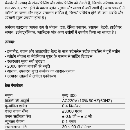
चेकवेटर्स उत्पाद के अंडरफिलिंग और ओवरफिलिंग को रोकते हैं, जिसके परिणामस्वरूप
कम उत्पाद सस्ता होने के कारण ब्रांड सुरक्षा और लागत में कमी आती है।अन्य फायदों में
मशीनों का सरल और सहज संचालन शामिल है, जिससे परिचित होने की कम अवधि और
परेशानी मुक्त उपयोग होता है।
आवेदन पत्र:
यह व्यापक रूप से भोजन, दवा, दैनिक रसायन, रसायन, बैटरी, हार्डवेयर
सामान, इलेक्ट्रॉनिक्स, प्लास्टिक और अन्य उद्योगों में उपयोग किया जा सकता है।
फ़ायदा:
• इनफीड, वजन और आउटफीड बेल्ट के साथ स्टेनलेस स्टील हाउसिंग में पूरी मशीन
• ब्लोइंग नोजल या मैकेनिकल पुशर के माध्यम से सॉर्टिंग डिवाइस
• रखरखाव मुक्त सर्वो ड्राइव
• 2000 उत्पाद मानकों की स्मृति
• आसान, उपकरण मुक्त कन्वेयर का आदान-प्रदान
• उत्पादन लाइनों में लचीला एकीकरण
टेक पैरामीटर
नमूना
एसए-300
बिजली की आपूर्ति
AC220V±10% 50HZ(60HZ)
मूल्यांकित शक्ति
0.4 किलोवाट
एकल वजन सीमा
≤3000 ग्राम
वजन सटीकता रेंज
± 0.5 जी ~ ± 2 जी
न्यूनतम पैमाना
0.1 ग्राम
स्थानांतरण गति
30 ~ 90 मी / मिनट