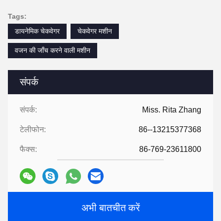
Tags:
डायनेमिक चेकवेगर
चेकवेगर मशीन
वजन की जाँच करने वाली मशीन
संपर्क
संपर्क:
Miss. Rita Zhang
टेलीफोन:
86--13215377368
फैक्स:
86-769-23611800
अभी बातचीत करें